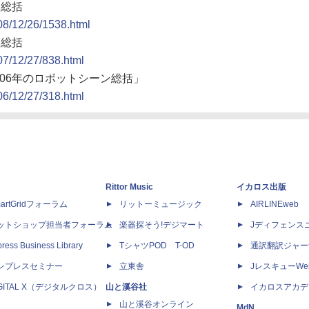
ン総括
008/12/26/1538.html
ン総括
07/12/27/838.html
2006年のロボットシーン総括」
06/12/27/318.html
Rittor Music
イカロス出版
artGridフォーラム
リットーミュージック
AIRLINEweb
ットショップ担当者フォーラム
楽器探そう!デジマート
Jディフェンス
ress Business Library
TシャツPOD T-OD
通訳翻訳ジャー
ンプレスセミナー
立東舎
JレスキューWe
IGITAL X（デジタルクロス）
山と溪谷社
イカロスアカデ
山と溪谷オンライン
MdN