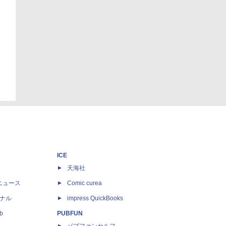
ICE
天海社
ニュース
Comic curea
ナル
impress QuickBooks
b
PUBFUN