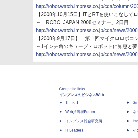
http://robot.watch.impress.co.jp/cda/column/2
【2008年10月15日】ITとRTを使いこな
～「ROBO_JAPAN 2008セミナー」2日目
http://robot.watch.impress.co.jp/cda/news/200
【2008年9月17日】「第二回マイクロロボ
～1インチ角のキューブ・ロボットに知恵と夢
http://robot.watch.impress.co.jp/cda/news/200
Group site links
インプレスのビジネスWeb
Think IT
Sm
Web担当者Forum
ネ
インプレス総合研究所
Imp
IT Leaders
イ