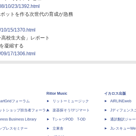
008/10/23/1392.html
してロボットを作る次世代の育成が急務
8/10/15/1370.html
コン高校生大会」レポート
を凝縮する
8/09/17/1306.html
Rittor Music
イカロス出版
artGridフォーラム
リットーミュージック
AIRLINEweb
ットショップ担当者フォーラム
楽器探そう!デジマート
Jディフェンス
ress Business Library
TシャツPOD T-OD
通訳翻訳ジャー
ンプレスセミナー
立東舎
JレスキューWe