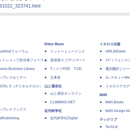
0091022_323741.html
Rittor Music
イカロス出版
artGridフォーラム
リットーミュージック
AIRLINEweb
ットショップ担当者フォーラム
楽器探そう!デジマート
Jディフェンス
ress Business Library
TシャツPOD T-OD
通訳翻訳ジャー
ンプレスセミナー
立東舎
JレスキューWe
IGITAL X（デジタルクロス）
山と溪谷社
イカロスアカデ
山と溪谷オンライン
MdN
CLIMBING-NET
MdN Books
ンプレスブックス
近代科学社
MdN Design Int
xtPublishing
近代科学社Digital
テックリブ
TechLib