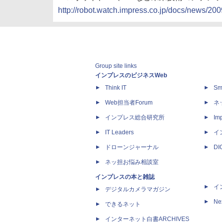
http://robot.watch.impress.co.jp/docs/news/2
Group site links
インプレスのビジネスWeb
Think IT
Sm
Web担当者Forum
ネ
インプレス総合研究所
Imp
IT Leaders
イ
ドローンジャーナル
D
ネッ担お悩み相談室
インプレスの本と雑誌
イ
デジタルカメラマガジン
Ne
できるネット
インターネット白書ARCHIVES