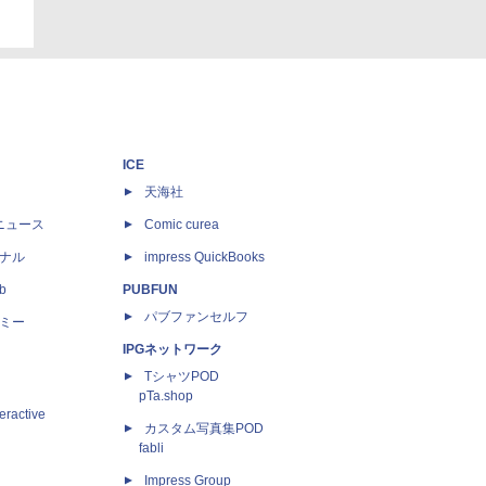
ICE
天海社
ニュース
Comic curea
ナル
impress QuickBooks
b
PUBFUN
パブファンセルフ
ミー
IPGネットワーク
TシャツPOD
pTa.shop
eractive
カスタム写真集POD
fabli
Impress Group