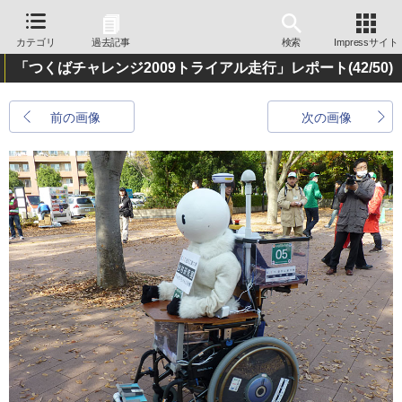
カテゴリ
過去記事
検索
Impressサイト
「つくばチャレンジ2009トライアル走行」レポート
(42/50)
前の画像
次の画像