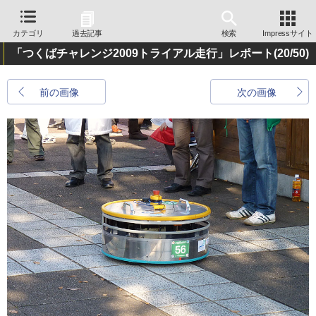
カテゴリ
過去記事
検索
Impressサイト
「つくばチャレンジ2009トライアル走行」レポート
(20/50)
前の画像
次の画像