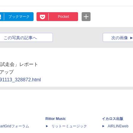
ブックマーク
Pocket
この写真の記事へ
次の画像
09試走会」レポート
アップ
0091113_328872.html
Rittor Music
イカロス出版
artGridフォーラム
リットーミュージック
AIRLINEweb