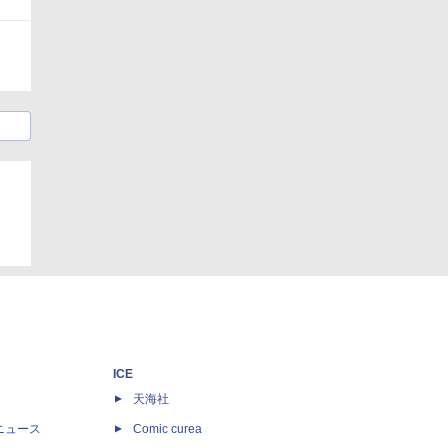
ICE
天海社
ニュース
Comic curea