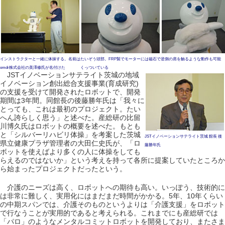
インストラクターと一緒に体操する。名前は
たいぞう頭部。FRP製でモーターには磁石で
逆側の肩を触るような動作も可能
omdr株式会社の美澤修氏が名付けた
くっついている
JSTイノベーションサテライト茨城の地域
イノベーション創出総合支援事業(育成研究)
の支援を受けて開発されたロボットで、開発
期間は3年間。同館長の後藤勝年氏は「我々に
とっても、これは最初のプロジェクト。たい
へん誇らしく思う」と述べた。産総研の比留
川博久氏はロボットの概要を述べた。もとも
と「シルバーリハビリ体操」を考案した茨城
JSTイノベーションサテライト茨城 館長 後
県立健康プラザ管理者の大田仁史氏が、「ロ
藤勝年氏
ボットを使えばより多くの人に体操をしても
らえるのではないか」という考えを持って各所に提案していたところか
ら始まったプロジェクトだったという。
介護のニーズは高く、ロボットへの期待も高い。いっぽう、技術的に
は非常に難しく、実用化にはまだまだ時間がかかる。5年、10年くらい
の中期スパンでは、介護そのものというよりは「介護支援」をロボット
で行なうことが実用的であると考えられる。これまでにも産総研では
「パロ」のようなメンタルコミットロボットを開発しており、またさま