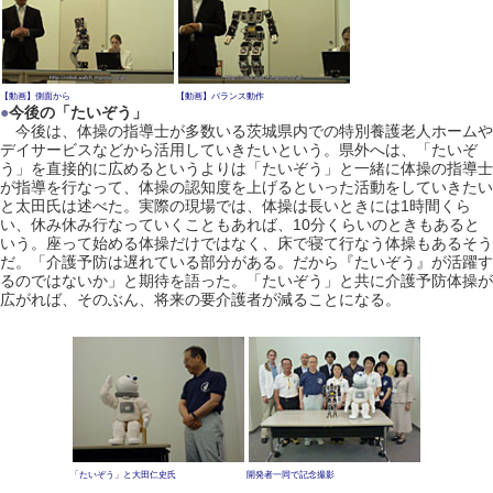
【動画】側面から
【動画】バランス動作
●
今後の「たいぞう」
今後は、体操の指導士が多数いる茨城県内での特別養護老人ホームや
デイサービスなどから活用していきたいという。県外へは、「たいぞ
う」を直接的に広めるというよりは「たいぞう」と一緒に体操の指導士
が指導を行なって、体操の認知度を上げるといった活動をしていきたい
と太田氏は述べた。実際の現場では、体操は長いときには1時間くら
い、休み休み行なっていくこともあれば、10分くらいのときもあると
いう。座って始める体操だけではなく、床で寝て行なう体操もあるそう
だ。「介護予防は遅れている部分がある。だから『たいぞう』が活躍す
るのではないか」と期待を語った。「たいぞう」と共に介護予防体操が
広がれば、そのぶん、将来の要介護者が減ることになる。
「たいぞう」と大田仁史氏
開発者一同で記念撮影