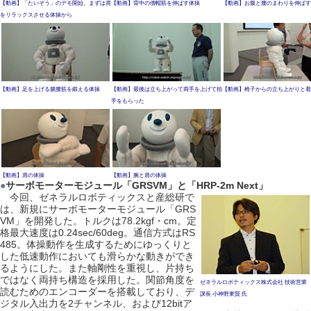
【動画】「たいぞう」のデモ開始。まずは肩
【動画】背中の僧帽筋を伸ばす体操
【動画】お腹と腰のまわりを伸ばす
をリラックスさせる体操から
【動画】足を上げる腸腰筋を鍛える体操
【動画】最後は立ち上がって両手を上げて拍
【動画】椅子からの立ち上がりと着
手をもらった
【動画】肩の体操
【動画】腕と肩の体操
●
サーボモーターモジュール「GRSVM」と「HRP-2m Next」
今回、ゼネラルロボティックスと産総研で
は、新規にサーボモーターモジュール「GRS
VM」を開発した。トルクは78.2kgf・cm。定
格最大速度は0.24sec/60deg。通信方式はRS
485。体操動作を生成するためにゆっくりと
した低速動作においても滑らかな動きができ
るようにした。また軸剛性を重視し、片持ち
ではなく両持ち構造を採用した。関節角度を
ゼネラルロボティックス株式会社 技術営業
読むためのエンコーダーを搭載しており、デ
課長 小神野東賢 氏
ジタル入出力を2チャンネル、および12bitア