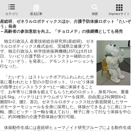
カテゴリ
過去記事
検索
Impressサイト
産総研、ゼネラルロボティックスほか、介護予防体操ロボット「たいぞ
う」発表
～高齢者の参加意欲を向上。「チョロメテ」の後継機としても発売
独立行政法人 産業技術総合研究所(産総研)、ゼネ
ラルロボティックス株式会社、茨城県立健康プラ
ザ、独立行政法人 科学技術振興機構(JST)は9月10
日、リハビリ介護予防インストラクター補助ロボッ
ト「たいぞう」を発表し、デモンストレーションを
行なった。
「たいぞう」はストレッチボアのふわふわした外
装に覆われたヒト型の小型ロボット。リハビリ体操
の指導士(インストラクター)と一緒に体操すること
で、お年寄りに身体を鍛えてもらうためのロボット。身長70cm、重量
は6.5kg。バッテリはリチウムポリマーを採用。自由度は26(脚部6×2、
腕部5×2、腰2、首2)。ゼネラルロボティックス社が新規開発したサー
ボモーターモジュールを全身に採用した。体操ができるように肩にヨー
軸、腰にピッチ・ヨー軸を備えており、椅子に座って行なう体操を中心
に、約30種類の介護予防体操が実行可能。
体操動作生成には産総研ヒューマノイド研究グループによる動作生成