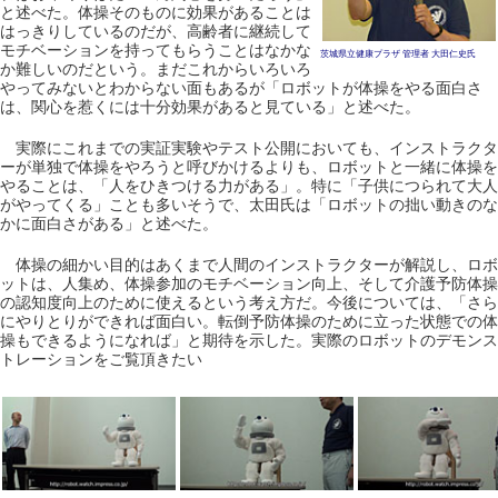
と述べた。体操そのものに効果があることは
はっきりしているのだが、高齢者に継続して
モチベーションを持ってもらうことはなかな
茨城県立健康プラザ 管理者 大田仁史氏
か難しいのだという。まだこれからいろいろ
やってみないとわからない面もあるが「ロボットが体操をやる面白さ
は、関心を惹くには十分効果があると見ている」と述べた。
実際にこれまでの実証実験やテスト公開においても、インストラクタ
ーが単独で体操をやろうと呼びかけるよりも、ロボットと一緒に体操を
やることは、「人をひきつける力がある」。特に「子供につられて大人
がやってくる」ことも多いそうで、太田氏は「ロボットの拙い動きのな
かに面白さがある」と述べた。
体操の細かい目的はあくまで人間のインストラクターが解説し、ロボ
ットは、人集め、体操参加のモチベーション向上、そして介護予防体操
の認知度向上のために使えるという考え方だ。今後については、「さら
にやりとりができれば面白い。転倒予防体操のために立った状態での体
操もできるようになれば」と期待を示した。実際のロボットのデモンス
トレーションをご覧頂きたい