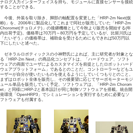
ナログ入力インターフェイスを持ち、モジュールに直接センサーを接続
することができる。
今後、外装を取り除き、脚部の軸配置を変更した「HRP-2m Next(仮
称)」を、2006年に製品化してこれまで同社が販売していた「HRP-2m
Choromet(チョロメテ)」の後継機種として今秋より販売を開始する(年
内出荷予定)。価格帯は70万円～80万円を予定しているが、比留川氏は
「たいぞう」の価格帯は、補助金を受けるためにもできれば50万円以
下にしたいと述べた。
ゼネラルロボティックスの小神野氏によれば、主に研究者が対象とな
る「HRP-2m Next」の商品化コンセプトは、「ハードウェア、ソフト
ウェアの両面でユーザによるカスタマイズを前提としたロボットハード
ウェアプラットフォーム」であるとのことだ。コントローラーなどもユ
ーザーが自分が使いたいものを使えるようにしていくつもりとのこと。
まずはロボット全体を販売し、その後要望に応じてサーボモーターモジ
ュール単品を販売していく予定。ソフトウェアは、「HRP-2m Chorom
et」と同様にHRP-2と基本設計が同じ制御ソフトウェアを搭載。統合開
発環境「OpenHRP3」でシミュレーションを実行するために必要なソ
フトウェアも付属する。