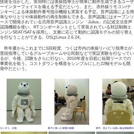
技術を活かした。実用時には体操指導士が簡単に動作生成できるユーザ
ーインターフェイスを備える予定だという。また、赤外線リモコン/テ
ンキーによる体操動作番号指示機能も実装する予定。音声認識による簡
単なやりとりや体操動作の再生制御もできる。音声認識にはオープンソ
ースで開発されている汎用音声認識エンジン「Julius」の記述文法音声
認識機能を使い、RTコンポーネントとして実装されている対話制御エ
ンジンSEAT/SATを採用し、文脈に応じて動的に認識モデルの切り替え
を行なうことができる。OSはLinux 2.6.24。
昨年夏からこれまでに5回程度、つくば市内の体操リハビリ指導士が
普段指導しているグループホームや公民館などで実証実験を行なってい
るが、今後、試験をさらに行ない、2010年度を目処に短期リースでの
事業化を狙う。コストダウンを構造をシンプルにした22軸モデルも開
発中だという。
たいぞう。正面
椅子に座った状態の側面
背中。見えている黒い箱は制御用の