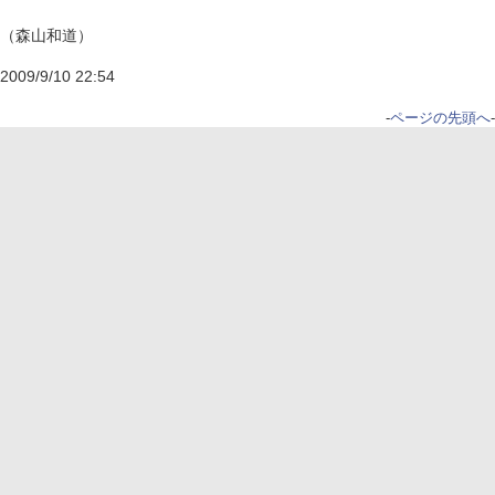
（森山和道）
2009/9/10 22:54
-
ページの先頭へ
-