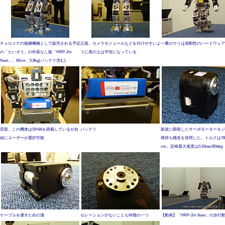
チョロメテの後継機種として販売される予定
正面。カメラモジュールなどを付けやすいよ
一番のウリは高剛性のハードウェア
の「たいぞう」の外装なし版「HRP-2m
うに肩の上は平坦になっている
Next」。60cm、5.8kg(バッテリ含む)
背面。この機体はSH4Aを搭載しているが自
バッテリ
新規に開発したサーボモーターモジ
由にユーザーが選択可能
両持ち構造を採用した。トルクは78.2
cm。定格最大速度は0.24sec/60deg
ケーブルを通すための溝
セレーションがないことも特徴の一つ
【動画】「HRP-2m Next」の歩行