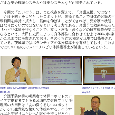
ざまな安否確認システムや移乗システムなどが開発されている。
今回の「たいぞう」は、また視点を変えて、「介護支援」ではなく
「介護予防」を目的としたロボットだ。体操することで身体の関節の可
動範囲を維持・拡大し、筋肉を伸ばすことができれば、要介護の状態に
はなりにくいのではないかという考え方である。介護予防効果を狙った
リハビリ体操を行なうことで、立つ・座る・歩くなどの日常動作が楽に
なるという。大田仁史氏によって身体部位に合わせておよそ300の体操
がこれまでに考案されており、そのうち約30種類が現場では指導され
ている。茨城県ではボランティアの体操指導士を育成しており、これま
でに2,700名のシルバーリハビリ体操指導士が誕生しているという。
産総研 知能システム研究部門 研究部門長 比
開発背景
産総研のヒューマノイド技術を使っ
留川博久氏
作を生成した
介護予防体操の考案者で体操ロボットのア
イデア提案者でもある茨城県立健康プラザ 管
理者の大田氏は「あの愛くるしいロボット
が、少し生意気な格好で体操をする。そうす
ればお年寄りはたいへん関心を持つだろう」