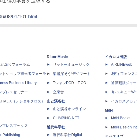
で存在感の本質を追求する
06/08/01/101.html
Rittor Music
イカロス出版
artGridフォーラム
リットーミュージック
AIRLINEweb
ットショップ担当者フォーラム
楽器探そう!デジマート
Jディフェンス
ress Business Library
TシャツPOD T-OD
通訳翻訳ジャー
ンプレスセミナー
立東舎
JレスキューWe
IGITAL X（デジタルクロス）
山と溪谷社
イカロスアカデ
山と溪谷オンライン
MdN
CLIMBING-NET
MdN Books
ンプレスブックス
近代科学社
MdN Design Int
xtPublishing
近代科学社Digital
テックリブ