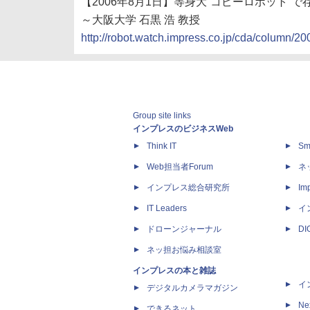
【2006年8月1日】等身大“コピーロボット”
～大阪大学 石黒 浩 教授
http://robot.watch.impress.co.jp/cda/column/20
Group site links
インプレスのビジネスWeb
Think IT
Sm
Web担当者Forum
ネ
インプレス総合研究所
Imp
IT Leaders
イ
ドローンジャーナル
D
ネッ担お悩み相談室
インプレスの本と雑誌
イ
デジタルカメラマガジン
Ne
できるネット