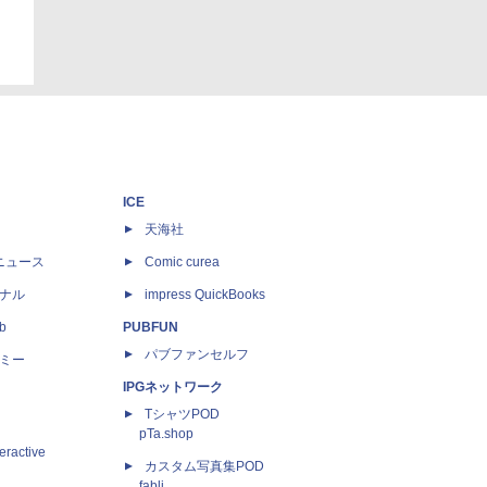
ICE
天海社
ニュース
Comic curea
ナル
impress QuickBooks
b
PUBFUN
パブファンセルフ
ミー
IPGネットワーク
TシャツPOD
pTa.shop
eractive
カスタム写真集POD
fabli