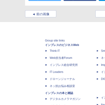
前の画像
Group site links
インプレスのビジネスWeb
Think IT
Sm
Web担当者Forum
ネ
インプレス総合研究所
Imp
IT Leaders
イ
ドローンジャーナル
D
ネッ担お悩み相談室
インプレスの本と雑誌
イ
デジタルカメラマガジン
Ne