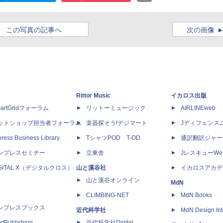
この写真の記事へ
次の画像
Rittor Music
イカロス出版
artGridフォーラム
リットーミュージック
AIRLINEweb
ットショップ担当者フォーラム
楽器探そう!デジマート
Jディフェンス
ress Business Library
TシャツPOD T-OD
通訳翻訳ジャー
ンプレスセミナー
立東舎
JレスキューWe
IGITAL X（デジタルクロス）
山と溪谷社
イカロスアカデ
山と溪谷オンライン
MdN
CLIMBING-NET
MdN Books
ンプレスブックス
近代科学社
MdN Design Int
xtPublishing
近代科学社Digital