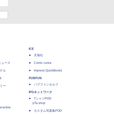
ICE
天海社
ニュース
Comic curea
ナル
impress QuickBooks
b
PUBFUN
パブファンセルフ
ミー
IPGネットワーク
TシャツPOD
pTa.shop
eractive
カスタム写真集POD