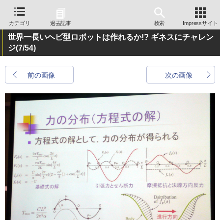
カテゴリ
過去記事
検索
Impressサイト
世界一長いヘビ型ロボットは作れるか!? ギネスにチャレン
ジ
(7/54)
前の画像
次の画像