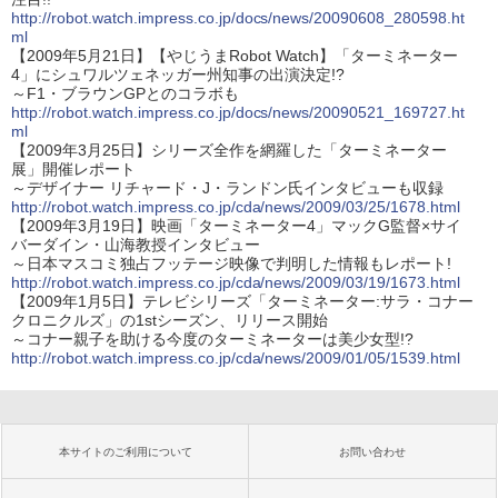
http://robot.watch.impress.co.jp/docs/news/20090608_280598.ht
ml
【2009年5月21日】【やじうまRobot Watch】「ターミネーター
4」にシュワルツェネッガー州知事の出演決定!?
～F1・ブラウンGPとのコラボも
http://robot.watch.impress.co.jp/docs/news/20090521_169727.ht
ml
【2009年3月25日】シリーズ全作を網羅した「ターミネーター
展」開催レポート
～デザイナー リチャード・J・ランドン氏インタビューも収録
http://robot.watch.impress.co.jp/cda/news/2009/03/25/1678.html
【2009年3月19日】映画「ターミネーター4」マックG監督×サイ
バーダイン・山海教授インタビュー
～日本マスコミ独占フッテージ映像で判明した情報もレポート!
http://robot.watch.impress.co.jp/cda/news/2009/03/19/1673.html
【2009年1月5日】テレビシリーズ「ターミネーター:サラ・コナー
クロニクルズ」の1stシーズン、リリース開始
～コナー親子を助ける今度のターミネーターは美少女型!?
http://robot.watch.impress.co.jp/cda/news/2009/01/05/1539.html
本サイトのご利用について
お問い合わせ