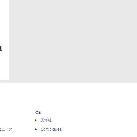
開
ICE
天海社
ニュース
Comic curea