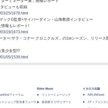
た「ターミネーター展」開催レポート
ンタビューも収録
9/03/25/1678.html
4」マックG監督×サイバーダイン・山海教授インタビュー
情報もレポート!
9/03/19/1673.html
ーター:サラ・コナー クロニクルズ」の1stシーズン、リリース
美少女型!?
9/01/05/1539.html
Rittor Music
イカロス出版
artGridフォーラム
リットーミュージック
AIRLINEweb
ットショップ担当者フォーラム
楽器探そう!デジマート
Jディフェンス