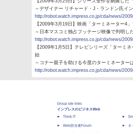
【2009年3月25日】シリーズ全作を網羅し
～デザイナー リチャード・J・ランドン氏イ
http://robot.watch.impress.co.jp/cda/news/200
【2009年3月19日】映画「ターミネーター
～日本マスコミ独占フッテージ映像で判明した
http://robot.watch.impress.co.jp/cda/news/200
【2009年1月5日】テレビシリーズ「ターミネ
始
～コナー親子を助ける今度のターミネーターは
http://robot.watch.impress.co.jp/cda/news/200
Group site links
インプレスのビジネスWeb
Think IT
Sm
Web担当者Forum
ネ