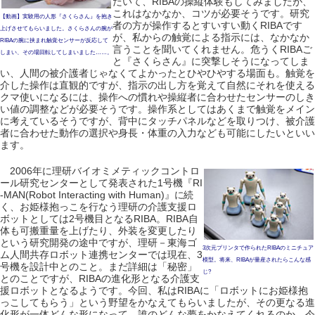
だいて、RIBAの操縦体験もしてみましたが、
これはなかなか、コツが必要そうです。研究
【動画】実験用の人形『さくらさん』を抱き
者の方が操作するとすいすい動くRIBAです
上げさせてもらいました。さくらさんの腕が
が、私からの触覚による指示には、なかなか
RIBAの腕に挟まれ触覚センサーが反応して
言うことを聞いてくれません。危うくRIBAご
しまい、その場回転してしまいました……。
と『さくらさん』に突撃しそうになってしま
い、人間の被介護者じゃなくてよかったとひやひやする場面も。触覚を
介した操作は直観的ですが、指示の出し方を覚えて自然にそれを使える
クマ使いになるには、操作への慣れや操縦者に合わせたセンサーのしき
い値の調整などが必要そうです。操作系としてはあくまで触覚をメイン
に考えているそうですが、背中にタッチパネルなどを取りつけ、被介護
者に合わせた動作の選択や身長・体重の入力なども可能にしたいといい
ます。
2006年に理研バイオミメティックコントロ
ール研究センターとして発表された1号機『RI
-MAN(Robot Interacting with Human)』に続
く、お姫様抱っこを行なう理研の介護支援ロ
ボットとしては2号機目となるRIBA。RIBA自
体も可搬重量を上げたり、外装を変更したり
という研究開発の途中ですが、理研－東海ゴ
3次元プリンタで作られたRIBAのミニチュア
ム人間共存ロボット連携センターでは現在、3
模型。将来、RIBAが量産されたらこんな感
号機を設計中とのこと。まだ詳細は「秘密」
じ?
とのことですが、RIBAの進化形となる介護支
援ロボットとなるようです。今回、私はRIBAに「ロボットにお姫様抱
っこしてもらう」という野望をかなえてもらいましたが、その更なる進
化形が一体どんな形になって、誰のどんな夢をかなえてくれるのか、今