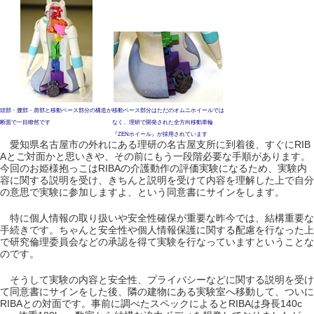
頭部・腰部・肩部と移動ベース部分の構造が
移動ベース部分はただのオムニホイールでは
断面で一目瞭然です
なく、理研で開発された全方向移動車輪
『ZENホイール』が採用されています
愛知県名古屋市の外れにある理研の名古屋支所に到着後、すぐにRIB
Aとご対面かと思いきや、その前にもう一段階必要な手順があります。
今回のお姫様抱っこはRIBAの介護動作の評価実験になるため、実験内
容に関する説明を受け、きちんと説明を受けて内容を理解した上で自分
の意思で実験に参加しますよ、という同意書にサインをします。
特に個人情報の取り扱いや安全性確保が重要な昨今では、結構重要な
手続きです。ちゃんと安全性や個人情報保護に関する配慮を行なった上
で研究倫理委員会などの承認を得て実験を行なっていますということな
のです。
そうして実験の内容と安全性、プライバシーなどに関する説明を受け
て同意書にサインをした後、隣の建物にある実験室へ移動して、ついに
RIBAとの対面です。事前に調べたスペックによるとRIBAは身長140c