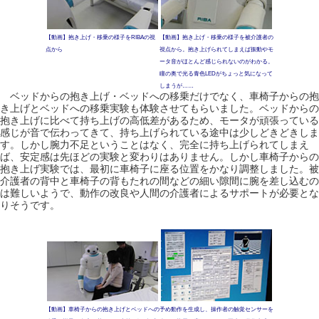
【動画】抱き上げ・移乗の様子をRIBAの視
【動画】抱き上げ・移乗の様子を被介護者の
点から
視点から。抱き上げられてしまえば振動やモ
ータ音がほとんど感じられないのがわかる。
瞳の奥で光る青色LEDがちょっと気になって
しまうが……
ベッドからの抱き上げ・ベッドへの移乗だけでなく、車椅子からの抱
き上げとベッドへの移乗実験も体験させてもらいました。ベッドからの
抱き上げに比べて持ち上げの高低差があるため、モータが頑張っている
感じが音で伝わってきて、持ち上げられている途中は少しどきどきしま
す。しかし腕力不足ということはなく、完全に持ち上げられてしまえ
ば、安定感は先ほどの実験と変わりはありません。しかし車椅子からの
抱き上げ実験では、最初に車椅子に座る位置をかなり調整しました。被
介護者の背中と車椅子の背もたれの間などの細い隙間に腕を差し込むの
は難しいようで、動作の改良や人間の介護者によるサポートが必要とな
りそうです。
【動画】車椅子からの抱き上げとベッドへの
予め動作を生成し、操作者の触覚センサーを