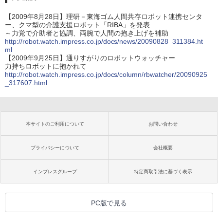
【2009年8月28日】理研－東海ゴム人間共存ロボット連携センタ
ー、クマ型の介護支援ロボット「RIBA」を発表
～力覚で介助者と協調、両腕で人間の抱き上げを補助
http://robot.watch.impress.co.jp/docs/news/20090828_311384.ht
ml
【2009年9月25日】通りすがりのロボットウォッチャー
力持ちロボットに抱かれて
http://robot.watch.impress.co.jp/docs/column/rbwatcher/20090925
_317607.html
本サイトのご利用について
お問い合わせ
プライバシーについて
会社概要
インプレスグループ
特定商取引法に基づく表示
PC版で見る