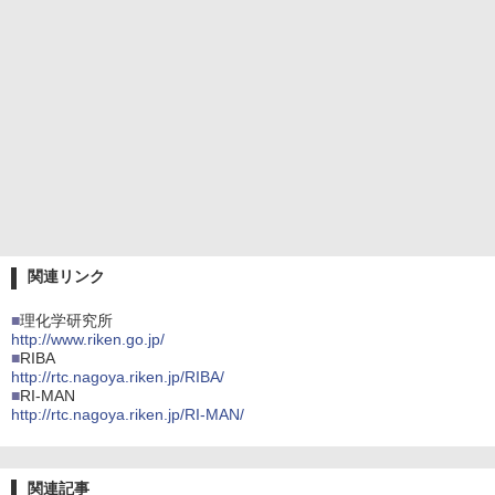
関連リンク
■
理化学研究所
http://www.riken.go.jp/
■
RIBA
http://rtc.nagoya.riken.jp/RIBA/
■
RI-MAN
http://rtc.nagoya.riken.jp/RI-MAN/
関連記事