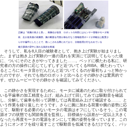
正解は『前腕の長さと形』。画像右が改良
ロボットの内部にはセンサー情報やモータ制
前、左が改良後の前腕部。腕の断面を円形か
御を行なう情報処理ボードが20枚以上配置さ
らやや偏平にしたことで、抱っこされる際に
れており、分散処理が行なわれている
被介護者の背中に加わる負担を軽減
そうして、私を8人目の被験者として、抱き上げ実験が始まりまし
た。まずは抱き上げ実験の一連の流れを実演にて説明してもらった後
に、ついにそのときがやってきました……。ベッドに横たわる私に、研
究者の方の操作に応じてしずしずと近づいてくるRIBA。横たわってい
るところにモータ音がだんだんと近づいてくるのが最初ちょっと怖かっ
たのですが、それでも他のロボットと比べるとその静かさは驚異的で
す。ぜひムービーでその静かさを確認してみてください。
この静かさを実現するために、モータに減速のために取り付けられて
いる平歯車の加工精度を上げ、組み上げて回してみては駆動音を確認
し、分解して歯車を削って調整しては再度組み上げて確認する……、と
いう作業を繰り返したそうです。さらに腕に加わる荷重や腕の姿勢に応
じて、駆動する必要のないモータの電源はオフにしているそう。この電
源オフの状態でも関節角度を監視し、目標値から誤差が一定以上大きく
なったら再度モータの電源をオンにして腕の姿勢を保っています。この
ようにオンオフを繰り返すことで駆動音を低減できるだけでなく、バッ