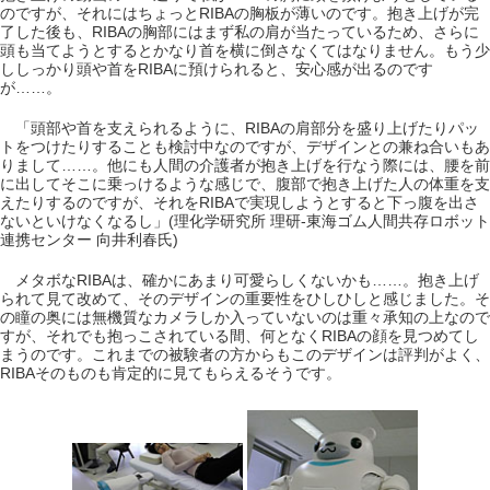
のですが、それにはちょっとRIBAの胸板が薄いのです。抱き上げが完
了した後も、RIBAの胸部にはまず私の肩が当たっているため、さらに
頭も当てようとするとかなり首を横に倒さなくてはなりません。もう少
ししっかり頭や首をRIBAに預けられると、安心感が出るのです
が……。
「頭部や首を支えられるように、RIBAの肩部分を盛り上げたりパッ
トをつけたりすることも検討中なのですが、デザインとの兼ね合いもあ
りまして……。他にも人間の介護者が抱き上げを行なう際には、腰を前
に出してそこに乗っけるような感じで、腹部で抱き上げた人の体重を支
えたりするのですが、それをRIBAで実現しようとすると下っ腹を出さ
ないといけなくなるし」(理化学研究所 理研-東海ゴム人間共存ロボット
連携センター 向井利春氏)
メタボなRIBAは、確かにあまり可愛らしくないかも……。抱き上げ
られて見て改めて、そのデザインの重要性をひしひしと感じました。そ
の瞳の奥には無機質なカメラしか入っていないのは重々承知の上なので
すが、それでも抱っこされている間、何となくRIBAの顔を見つめてし
まうのです。これまでの被験者の方からもこのデザインは評判がよく、
RIBAそのものも肯定的に見てもらえるそうです。