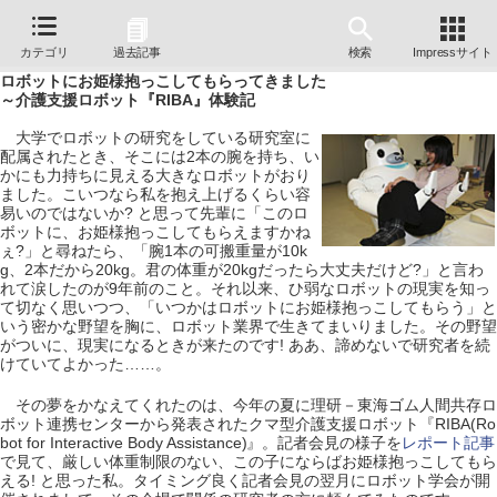
カテゴリ
過去記事
検索
Impressサイト
ロボットにお姫様抱っこしてもらってきました
～介護支援ロボット『RIBA』体験記
大学でロボットの研究をしている研究室に
配属されたとき、そこには2本の腕を持ち、い
かにも力持ちに見える大きなロボットがおり
ました。こいつなら私を抱え上げるくらい容
易いのではないか? と思って先輩に「このロ
ボットに、お姫様抱っこしてもらえますかね
ぇ?」と尋ねたら、「腕1本の可搬重量が10k
g、2本だから20kg。君の体重が20kgだったら大丈夫だけど?」と言わ
れて涙したのが9年前のこと。それ以来、ひ弱なロボットの現実を知っ
て切なく思いつつ、「いつかはロボットにお姫様抱っこしてもらう」と
いう密かな野望を胸に、ロボット業界で生きてまいりました。その野望
がついに、現実になるときが来たのです! ああ、諦めないで研究者を続
けていてよかった……。
その夢をかなえてくれたのは、今年の夏に理研－東海ゴム人間共存ロ
ボット連携センターから発表されたクマ型介護支援ロボット『RIBA(Ro
bot for Interactive Body Assistance)』。記者会見の様子を
レポート記事
で見て、厳しい体重制限のない、この子にならばお姫様抱っこしてもら
える! と思った私。タイミング良く記者会見の翌月にロボット学会が開