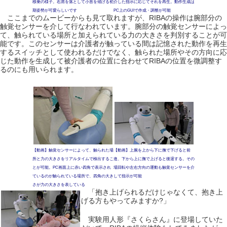
移乗の様子。右肩を落として小首を傾げる初
介した指示に応じてそれを再生。動作生成は
期姿勢が可愛らしいです
PC上のGUIで作成・調整が可能
ここまでのムービーからも見て取れますが、RIBAの操作は腕部分の
触覚センサーを介して行なわれています。腕部分の触覚センサーによっ
て、触られている場所と加えられている力の大きさを判別することが可
能です。このセンサーは介護者が触っている間は記憶された動作を再生
するスイッチとして使われるだけでなく、触られた場所やその方向に応
じた動作を生成して被介護者の位置に合わせてRIBAの位置を微調整す
るのにも用いられます。
【動画】触覚センサーによって、触られた場
【動画】上腕を上から下に撫で下げると前
所と力の大きさをリアルタイムで検出するこ
進、下から上に撫で上げると後退する。その
とが可能。PC画面上に赤い四角で表示され
場回転や左右方向の運動も触覚センサーを介
ているのが触られている場所で、四角の大き
して指示が可能
さが力の大きさを表している
「抱き上げられるだけじゃなくて、抱き上
げる方もやってみますか?」
実験用人形『さくらさん』に登場していた