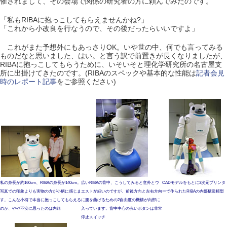
催されまして、その会場で関係の研究者の方に頼んでみたのです。
「私もRIBAに抱っこしてもらえませんかね?」
「これから小改良を行なうので、その後だったらいいですよ」
これがまた予想外にもあっさりOK。いや世の中、何でも言ってみる
ものだなと思いました、はい。と言う訳で前置きが長くなりましたが、
RIBAに抱っこしてもらうために、いそいそと理化学研究所の名古屋支
所に出掛けてきたのです。(RIBAのスペックや基本的な性能は
記者会見
時のレポート記事
をご参照ください)
私の身長が約160cm、RIBAの身長が140cm。
広いRIBAの背中、こうしてみると意外とウ
CADモデルをもとに3次元プリンタ
写真での印象よりも実物の方が小柄に感じま
エストが細いのですが、前後方向と左右方向
ーで作られたRIBAの内部構造模型
す。こんな小柄で本当に抱っこしてもらえる
に腰を曲げるための2自由度の機構が内部に
のか、やや不安に思ったのは内緒
入っています。背中中心の赤いボタンは非常
停止スイッチ