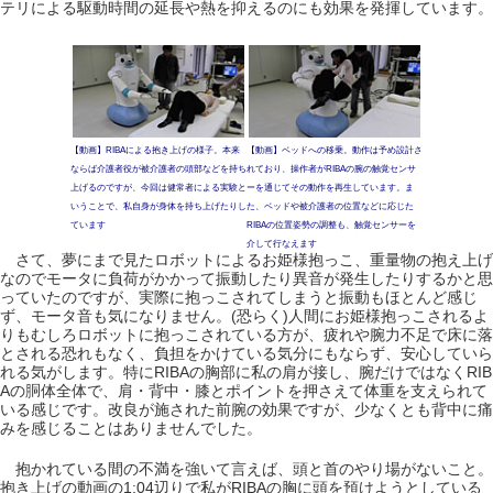
テリによる駆動時間の延長や熱を抑えるのにも効果を発揮しています。
【動画】RIBAによる抱き上げの様子。本来
【動画】ベッドへの移乗。動作は予め設計さ
ならば介護者役が被介護者の頭部などを持ち
れており、操作者がRIBAの腕の触覚センサ
上げるのですが、今回は健常者による実験と
ーを通じてその動作を再生しています。ま
いうことで、私自身が身体を持ち上げたりし
た、ベッドや被介護者の位置などに応じた
ています
RIBAの位置姿勢の調整も、触覚センサーを
介して行なえます
さて、夢にまで見たロボットによるお姫様抱っこ、重量物の抱え上げ
なのでモータに負荷がかかって振動したり異音が発生したりするかと思
っていたのですが、実際に抱っこされてしまうと振動もほとんど感じ
ず、モータ音も気になりません。(恐らく)人間にお姫様抱っこされるよ
りもむしろロボットに抱っこされている方が、疲れや腕力不足で床に落
とされる恐れもなく、負担をかけている気分にもならず、安心していら
れる気がします。特にRIBAの胸部に私の肩が接し、腕だけではなくRIB
Aの胴体全体で、肩・背中・膝とポイントを押さえて体重を支えられて
いる感じです。改良が施された前腕の効果ですが、少なくとも背中に痛
みを感じることはありませんでした。
抱かれている間の不満を強いて言えば、頭と首のやり場がないこと。
抱き上げの動画の1:04辺りで私がRIBAの胸に頭を預けようとしている