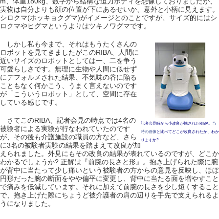
m、体重180kg、数字から結構な迫力ボディを想像しておりましたが、
実物は自分よりも顔の位置が下にあるせいか、意外と小柄に見えます。
シロクマ(ホッキョクグマ)がイメージとのことですが、サイズ的にはシ
ロクマやヒグマというよりはツキノワグマです。
しかし私も今まで、それはもうたくさんの
ロボットを見てきましたがこのRIBA、人間に
近いサイズのロボットとしては一、二を争う
可愛らしさです。無理に生物や人間に似せず
にデフォルメされた結果、不気味の谷に陥る
こともなく何かこう、うまく言えないのです
が「こういうロボット」として、空間に存在
している感じです。
さてこのRIBA、記者会見の時点では4名の
記者会見時から小改良が施されたRIBA。
当
被験者による実験が行なわれていたのです
時の画像
と比べてどこが改良されたか、わか
が、その後も介護施設の職員の方など、さら
りますか?
に3名の被験者実験の結果を踏まえて改良が加
えられました。外見にもその改良の結果が表れているのですが、どこか
わかるでしょうか? 正解は『前腕の長さと形』。抱き上げられた際に腕
が背中に当たって少し痛いという被験者の方からの意見を反映し、ほぼ
円形だった腕の断面をやや偏平に変更し、背中に当たる面を増やすこと
で痛みを低減しています。それに加えて前腕の長さを少し短くすること
で、抱き上げた際にちょうど被介護者の肩の辺りを手先で支えられるよ
うになりました。