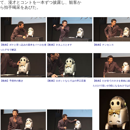
て、漫才とコントを一本ずつ披露し、観客か
ら拍手喝采をあびた。
【動画】ボケと突っ込みの基本をパペロを使
【動画】ネタふりとオチ
【動画】ナンセンス
ったデモで解説
【動画】予想外の動き
【動画】ロボットならではの早口言葉
【動画】だが全てのネタを単純に組
ただけで笑いが3倍になるわけでは