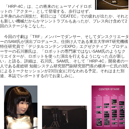
「HRP-4C」は、この将来のヒューマノイドロボ
ットの「アクター」として登場する。歩行はせず、
上半身のみの演技だ。初日には「CEATEC」での疲れが出たか、それと
も新しい機械だからかマシントラブルもあったが、プレス向け含めて2
回のステージをこなした。
今回の寸劇は「TRF」メンバーでダンサー、そしてダンスクリエータ
ーのSAM氏が演出プロデュース。仕掛け人である東京大学IRT研究機構
特任研究員で「デジタルコンテンツEXPO」エグゼクティブ・プロデュ
ーサーの石川勝氏は、「ロボットの専門家ではないSAM氏のようなク
リエイターが、ロボットを使った演出を行えるようになった点が新し
い」と語る。詳細は、石川氏、SAM氏、そして「HRP-4C」開発者の一
人である産総研 知能システム研究部門副研究部門長の横井一仁氏の3氏
によるトークセッションが23日(金)に行なわれる予定。それはまた別
途、本誌でレポートするのでお楽しみに。