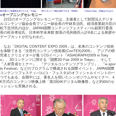
指示通りに洗濯物を折りたたむ「Foldy」
Wiiリモコンで腕を操作できる「IKABO」
「Column Gear」詳細はのちほど。
●
オープニングセレモニー
22日のオープニングセレモニーでは、主催者として財団法人デジタ
ルコンテンツ協会会長でソニー副会長の中鉢良治氏、経済産業副大臣の
松下忠洋氏のほか、JAPAN国際コンテンツフェスティバル副実行委員
長の松谷孝征氏、日本科学未来館 館長の毛利衛氏ら計8名による挨拶や
テープカットが行なわれた。
なお「DIGITAL CONTENT EXPO 2009」は、未来のコンテンツ技術
を体験できる『次世代コンテンツ技術展(ConTEX)2009』、アジアの研
究者とクリエイターが集うCGイベント『ASIAGRAPH2009 in Toky
o』、3Dコンテンツに関する『国際3D Fair 2009 in Tokyo』、そして
『人材育成セミナー』、『デジタルコンテンツグランプリ』、『e-spor
ts Festival』などのプログラムで構成される国際イベント。JAPAN国際
コンテンツフェスティバル(コ・フェスタ)のオフィシャルイベントの一
つでもある。会期中には、著名人を招いたシンポジウムやセミナー、4
K方式のコンテンツ映像上映「第2回4Kデジタル映像祭」など約60のセ
ッションも実施される。