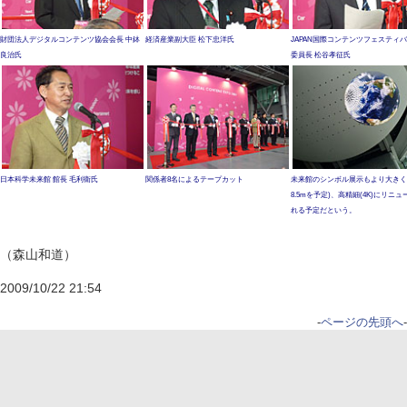
財団法人デジタルコンテンツ協会会長 中鉢
経済産業副大臣 松下忠洋氏
JAPAN国際コンテンツフェスティ
良治氏
委員長 松谷孝征氏
日本科学未来館 館長 毛利衛氏
関係者8名によるテープカット
未来館のシンボル展示もより大きく
8.5mを予定)、高精細(4K)にリニ
れる予定だという。
（森山和道）
2009/10/22 21:54
-
ページの先頭へ
-