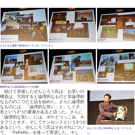
さまざまな場所で実演を行っている「パペじろう」
国際学会でも招待講演などで大活躍
続けて登場したぜんじろう氏は、お笑いの
構造は、大別すると論理的なものと非論理的
なものの二つだと話を始めた。さらに論理的
なものには、「論理的な笑い」と、しぐさ、
音という3つの要素があると語った。さらに
「論理的な笑い」には、ボケとつっこみ、ネ
タフリとオチ、そしてナンセンスという3つが
あるという。ぜんじろう氏はそれぞれについ
ぜんじろう氏とPaPeRoによる「パペじろ
て、「PaPeRo」を使って実演した。そし
う」