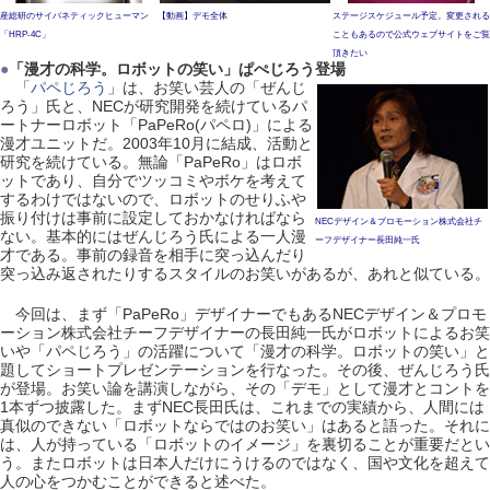
産総研のサイバネティックヒューマン
【動画】デモ全体
ステージスケジュール予定。変更される
「HRP-4C」
こともあるので公式ウェブサイトをご覧
頂きたい
●
「漫才の科学。ロボットの笑い」ぱぺじろう登場
「
パペじろう
」は、お笑い芸人の「ぜんじ
ろう」氏と、NECが研究開発を続けているパ
ートナーロボット「PaPeRo(パペロ)」による
漫才ユニットだ。2003年10月に結成、活動と
研究を続けている。無論「PaPeRo」はロボ
ットであり、自分でツッコミやボケを考えて
するわけではないので、ロボットのせりふや
振り付けは事前に設定しておかなければなら
NECデザイン＆プロモーション株式会社チ
ない。基本的にはぜんじろう氏による一人漫
ーフデザイナー長田純一氏
才である。事前の録音を相手に突っ込んだり
突っ込み返されたりするスタイルのお笑いがあるが、あれと似ている。
今回は、まず「PaPeRo」デザイナーでもあるNECデザイン＆プロモ
ーション株式会社チーフデザイナーの長田純一氏がロボットによるお笑
いや「パペじろう」の活躍について「漫才の科学。ロボットの笑い」と
題してショートプレゼンテーションを行なった。その後、ぜんじろう氏
が登場。お笑い論を講演しながら、その「デモ」として漫才とコントを
1本ずつ披露した。まずNEC長田氏は、これまでの実績から、人間には
真似のできない「ロボットならではのお笑い」はあると語った。それに
は、人が持っている「ロボットのイメージ」を裏切ることが重要だとい
う。またロボットは日本人だけにうけるのではなく、国や文化を超えて
人の心をつかむことができると述べた。