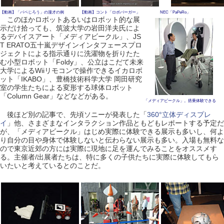
【動画】「パペじろう」の漫才の例
【動画】コント「ロボバーガー」
NEC「PaPeRo」
このほかロボットあるいはロボット的な展
示だけ拾っても、筑波大学の岩田洋夫氏によ
るデバイスアート「メディアビークル」、JS
T ERATO五十嵐デザインインタフェースプロ
ジェクトによる指示通りに洗濯物を折りたた
む小型ロボット「Foldy」、公立はこだて未来
大学によるWiiリモコンで操作できるイカロボ
ット「IKABO」、豊橋技術科学大学 岡田研究
室の学生たちによる変形する球体ロボット
「Column Gear」などなどがある。
「メディアビークル」。搭乗体験できる
後ほど別の記事で、先頃ソニーが発表した「
360°立体ディスプレ
イ
」他、さまざまなインタラクション作品ともどもレポートする予定だ
が、「メディアビークル」はじめ実際に体験できる展示も多いし、何よ
り自分の目や身体で体験しないと伝わらない展示も多い。入場も無料な
ので東京近郊の方には実際に現地に足を運んでみることをオススメす
る。主催者/出展者たちは、特に多くの子供たちに実際に体験してもら
いたいと考えているとのことだ。