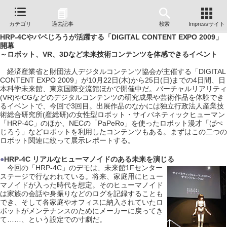
カテゴリ
過去記事
検索
Impressサイト
HRP-4Cやパペじろうが活躍する「DIGITAL CONTENT EXPO 2009」
開幕
～ロボット、VR、3Dなど未来技術コンテンツを体感できるイベント
経済産業省と財団法人デジタルコンテンツ協会が主催する「DIGITAL
CONTENT EXPO 2009」が10月22日(木)から25日(日)までの4日間、日
本科学未来館、東京国際交流館ほかで開催中だ。バーチャルリアリティ
(VR)やCGなどのデジタルコンテンツの研究成果や芸術作品を体験でき
るイベントで、今回で3回目。出展作品のなかには独立行政法人産業技
術総合研究所(産総研)の女性型ロボット・サイバネティックヒューマン
「HRP-4C」のほか、NECの「PaPeRo」を使ったロボット漫才「ぱぺ
じろう」などロボットを利用したコンテンツもある。まずはこの二つの
ロボット関連に絞って展示レポートする。
●
HRP-4C リアルなヒューマノイドのある未来を演じる
今回の「HRP-4C」のデモは、未来館1Fセンター
ステージで行なわれている。将来、家庭用にヒュー
マノイドが入った時代を想定。そのヒューマノイド
は家族の会話や身振りなどのログを記録することも
でき、そして各家庭やオフィスに納入されていたロ
ボットがメンテナンスのためにメーカーに戻ってき
て……、という設定での寸劇だ。