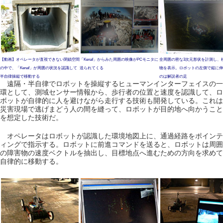
【動画】オペレータが直視できない閉鎖空間
「Kenaf」からみた周囲の映像がPCモニタに
全周囲の密な3次元形状を計測し、
の中で、「Kenaf」が周囲の状況を認識して
送られてくる
物を表示。ロボットの左側で縦に伸
半自律操縦で移動する
のは解説者の足
遠隔・半自律でロボットを操縦するヒューマンインターフェイスの一
環として、測域センサー情報から、歩行者の位置と速度を認識して、ロ
ボットが自律的に人を避けながら走行する技術も開発している。これは
災害現場で逃げまどう人の間を縫って、ロボットが目的地へ向かうこと
を想定した技術だ。
オペレータはロボットが認識した環境地図上に、通過経路をポインテ
ィングで指示する。ロボットに前進コマンドを送ると、ロボットは周囲
の障害物の速度ベクトルを抽出し、目標地点へ進むための方向を求めて
自律的に移動する。