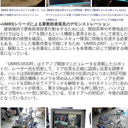
【動画】指示されたポイントを通って、人を
【動画】緑色は壁や人などの障害物。黄色で
【動画】モニタに映っているのは、
避けて移動するデモンストレーション
マークしたポイントを通って自律でロボット
に搭載したカメラから送られてくる
が移動する
のようにマニュアル操縦も可能
●
UMRSシリーズによる要救助者発見のデモンストレーション
建築物内で要救助者探査行動をするためには、階段昇降や不整地走行
だけではなく、ドアを開けるという機能も要求される。そして発見した
要救助者の状態を確認し、後続のレスキュー隊員に情報を伝達する必要
もある。こうした複数作業を可能にするため「UMRS-2007」シリーズ
は、駆動ユニットを共通化し上部ユニットを各業務に応じて開発する構
造になっている。
「UMRS-DOOR」はドアノブ開放マニピュレータを搭載したロボッ
トだ。レーザー光を照射して、ドア位置を正確に認識し位置を調整す
る。ハンドは3段収納式アームでノブ取付け位置のばらつきに対応可能
だ。手首に調芯機構とカメラを埋め込んだ軽量ハンドで、ノブを把持
し、ハンドを回転させてドアラッチを解除する。そのタイミングに合わ
せて、ロボットが前進し、重さ10kgあるドアを押し開けた。ハンドは
丸ノブ型やレバー型に対応している。引きドアへの対応が、今後の課題
となっているという。