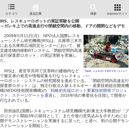
カテゴリ
過去記事
検索
Impressサイト
IRS、レスキューロボットの実証実験を公開
～ガレキ上での高速走行や閉鎖空間内の移動、ドアの開閉などをデモ
2009年5月11日(月)、NPO法人国際レスキ
ューシステム研究機構(IRS)は、兵庫県三木市
にある兵庫県広域防災センターにおいて、被
災建造物内移動RTシステム「閉鎖空間内高速
走行探査群ロボット」の実証実験を実施し
た。
IRSは、産官学共同で災害時の建物内など
「Kenaf」によるガレキ走行デモンストレー
で被災者の発見や情報収集を行なうレスキュ
ション
ーロボット・システムの研究開発を進めている。「閉鎖空間内高速走行
探査群ロボット」は、独立行政法人新エネルギー・産業技術総合開発機
構(NEDO技術開発機構)の
「戦略的先端ロボット要素技術開発プロジェ
クト」ステージゲートを通過
し、2015年頃の事業化を目指して開発が
行なわれている。
田所諭氏(国際レスキューシステム研究機構代表/東北大学教授)が「プ
ロジェクト開始3年の節目として、また今後の意気込みを示すために公
開デモンストレーションを実施するに至った」と述べ、初の公開デモン
ストレーションを開始した。