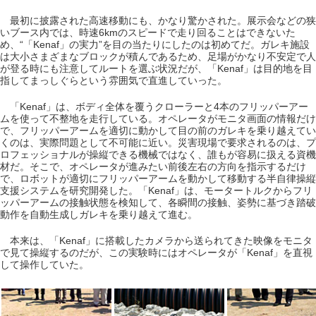
最初に披露された高速移動にも、かなり驚かされた。展示会などの狭
いブース内では、時速6kmのスピードで走り回ることはできないた
め、“「Kenaf」の実力”を目の当たりにしたのは初めてだ。ガレキ施設
は大小さまざまなブロックが積んであるため、足場がかなり不安定で人
が登る時にも注意してルートを選ぶ状況だが、「Kenaf」は目的地を目
指してまっしぐらという雰囲気で直進していった。
「Kenaf」は、ボディ全体を覆うクローラーと4本のフリッパーアー
ムを使って不整地を走行している。オペレータがモニタ画面の情報だけ
で、フリッパーアームを適切に動かして目の前のガレキを乗り越えてい
くのは、実際問題として不可能に近い。災害現場で要求されるのは、プ
ロフェッショナルが操縦できる機械ではなく、誰もが容易に扱える資機
材だ。そこで、オペレータが進みたい前後左右の方向を指示するだけ
で、ロボットが適切にフリッパーアームを動かして移動する半自律操縦
支援システムを研究開発した。「Kenaf」は、モータートルクからフリ
ッパーアームの接触状態を検知して、各瞬間の接触、姿勢に基づき踏破
動作を自動生成しガレキを乗り越えて進む。
本来は、「Kenaf」に搭載したカメラから送られてきた映像をモニタ
で見て操縦するのだが、この実験時にはオペレータが「Kenaf」を直視
して操作していた。