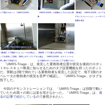
ドア開けロボット「UMRS-DOOR」
「UMRS-DOOR」の搭載カメラからみた映
【動画】「UMRS-DOOR」がドア
像
デモンストレーション。レーザーで
距離を測る
【動画】ドア開放マニピュレータを伸ばし、
【動画】ドアの重さは約10kg。ドアを通過し
ノブを把持して回転、同時にボディでドアを
た後は、「UMRS-DOOR」がストッパーと
押し開けて前進する
なり後続ロボットのためにドアを開けておく
「UMRS-Triage」は、発見した要救助者位置や状況を後続のロボッ
トやレスキュー隊員に知らせるためのタグ設置機能を持ったロボット
だ。実験は2階で倒れている要救助者を発見した設定で、地下1階のオ
ペレータが救助者の状況を音声で確認し、「UMRS-Triage」がタグを
投下した。
今回のデモンストレーションでは、「UMRS-Triage」は別階で動い
ていたため我々の前には姿を現さなかった。「UMRS-Triage」は、
過
去の記事で紹介している
ので参照されたい。