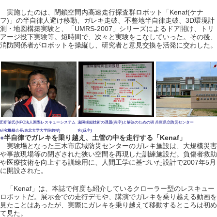
実施したのは、閉鎖空間内高速走行探査群ロボット「Kenaf(ケナ
フ)」の半自律人避け移動、ガレキ走破、不整地半自律走破、3D環境計
測・地図構築実験と、「UMRS-2007」シリーズによるドア開け、トリ
アージ投下実験等。短時間で、次々と実験をこなしていった。その後、
消防関係者がロボットを操縦し、研究者と意見交換を活発に交わした。
田所諭氏(NPO法人国際レスキューシステム
遠隔操縦技術の課題(赤字)と解決のための研
兵庫県立防災センター
研究機構会長/東北大学大学院教授)
究(緑字)
●
半自律でガレキを乗り越え、土管の中を走行する「Kenaf」
実験場となった三木市広域防災センターのガレキ施設は、大規模災害
や事故現場等の閉ざされた狭い空間を再現した訓練施設だ。負傷者救助
や医療技術を向上する訓練用に、人間工学に基づいた設計で2007年5月
に開設された。
「Kenaf」は、本誌で何度も紹介しているクローラー型のレスキュー
ロボットだ。展示会での走行デモや、講演でガレキを乗り越える動画を
見たことはあったが、実際にガレキを乗り越えて移動するところは初め
て見た。