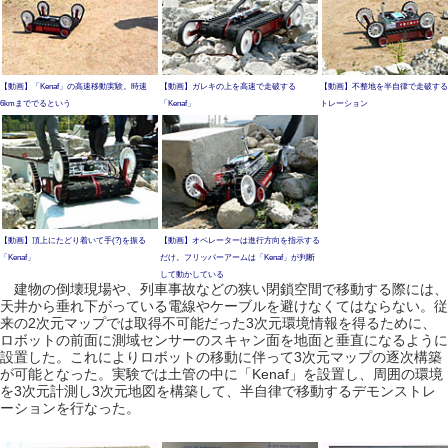
【動画】「Kenaf」の高速移動実験。時速
【動画】ガレキの上を高速で走破する
【動画】不整地を半自律で走破する
6kmまででるという
「Kenaf」
トレーション
【動画】頂上にたどり着いて手(?)を振る
【動画】オペレーターは進行方向を指示する
「Kenaf」
だけ。フリッパーアームは「Kenaf」が判断
して動かしている
建物の倒壊現場や、列車事故などの狭い閉鎖空間で移動する際には、
天井から垂れ下がっている電線やケーブルを避けなくてはならない。従
来の2次元マップでは取得不可能だった3次元環境情報を得るために、
ロボットの前面に測域センサーのスキャン面を地面と垂直になるように
設置した。これによりロボットの移動に伴って3次元マップの逐次構築
が可能となった。実験では土管の中に「Kenaf」を設置し、周囲の環境
を3次元計測し3次元地図を構築して、半自律で移動するデモンストレ
ーションを行なった。