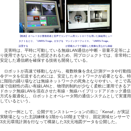
【動画】オペレータが要救助者と音声でコン
ゲーム用コントローラを用いた操縦用ヒュー
タクトをとり、「UMRS-Triage」がタグを
マンインターフェイス。「UMRS-Triage」
設置する
が搭載カメラで撮影した映像を見ながら操縦
災害時は、平時に可動している無線LAN通信が中断・容量不足等によ
り使用できないことも想定されるため、同プロジェクトでは、非常時に
安定した通信網を確保する技術も開発している。
ロボットが高速で移動しながら、複数映像を含む計測データや行動指
令データを伝送するためには、安定したネットワークが必要となる。特
に階段の踊り場などは無線ネットワークの死角となりやすい。そこで高
速で信頼性の高い有線LANと、物理的制約が少なく柔軟に運用できるア
ドホック無線LANを混在させた有線・無線ハイブリッドアドホック通信
方式を最適化し、ロボットとオペレータ間の通信システムとして実運用
しているという。
その一例として、公開デモンストレーションの前に「Kenaf」が実証
実験場となった主訓練棟を1階から10階まで登り、固定測域センサーで
3次元環境計測を行なって構築した3次元地図データを公開した。