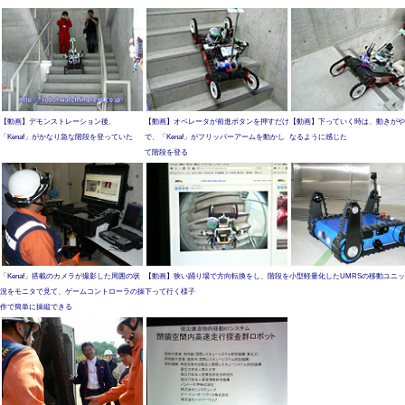
【動画】デモンストレーション後、
【動画】オペレータが前進ボタンを押すだけ
【動画】下っていく時は、動きがや
「Kenaf」がかなり急な階段を登っていた
で、「Kenaf」がフリッパーアームを動かし
なるように感じた
て階段を登る
「Kenaf」搭載のカメラが撮影した周囲の状
【動画】狭い踊り場で方向転換をし、階段を
小型軽量化したUMRSの移動ユニ
況をモニタで見て、ゲームコントローラの操
下って行く様子
作で簡単に操縦できる