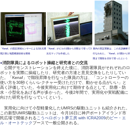
「Kenaf」の固定測域センサーによる3次元環
「Kenaf」がビルの1階から10階まで登って3
屋内の実証実験は、この主訓練棟で
境計測と地図構築技術を開発
次元マップを作成した
行なわれた。「Kenaf」が1階から10
階まで階段を12分で登ったという
●
消防隊員によるロボット操縦と研究者との交流
公開デモンストレーションを終えた後に、消防署隊員がそれぞれのロ
ボットを実際に操縦したり、研究者の方達と意見交換をしたりしてい
た。「Kenaf」で階段昇降を行なった隊員の方は、「コントローラーの
使い方を30秒くらいレクチャー受けただけで、動かせる点がいい」と
高く評価していた。今後実用化に向けて期待する点として、防塵・防
水・小型化をあげる声が多かった。今後2年間で、実用化や実戦配備に
向けた研究を行なっていくという。
実用化に向けて小型軽量化したUMRSの駆動ユニットも紹介された。
この新型UMRS駆動ユニットは、今月16日に神戸ポートアイランド市
民広場で開催される
こうべロボット夢工房 with ICRA2009
の
ビー・エ
ル・オートテック
ブースで一般公開される。