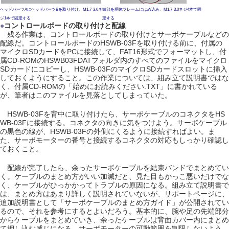
ヘッドパーツAにヘッドパーツBを取り付け、M1.7-3.0ネ
頭部を胴体フレームにはめ込み、M1.7-3.0ネジ4本で固
ジ1本で固定する
定する
●
コントロールボードの取り付けと配線
残る作業は、コントロールボードの取り付けとサーボケーブルなどの
配線だ。コントロールボードのHSWB-03Fを取り付ける前に、付属の
マイクロSDカードをPCに接続して、FAT16形式でフォーマットし、付
属CD-ROMのHSWB03FDATフォルダ内のすべてのファイルをマイクロ
SDカードにコピーし、HSWB-03FのマイクロSDカードスロットに挿入
しておくようにすること。この作業については、組み立て説明書ではな
く、付属CD-ROMの「始めにお読みください.TXT」に書かれている
が、筆者はこのファイルを見落としてしまっていた。
HSWB-03Fを背中に取り付けたら、サーボケーブルのコネクタをHS
WB-03Fに接続する。コネクタの向きに気をつけよう。サーボケーブル
の黒色の線が、HSWB-03Fの外側にくるように接続すればよい。ま
た、サーボモーターの番号と接続するコネクタの対応もしっかり確認し
ておくこと。
配線が完了したら、余ったサーボケーブルを結束バンドでまとめてい
く。ケーブルのまとめ方がいい加減だと、見た目もかっこ悪いだけでな
く、ケーブルがひっかかってトラブルの原因になる。組み立て説明書で
は、まとめ方はあまり詳しく説明されていないが、サポートページに、
追加説明書として「サーボケーブルのまとめ方ガイド」が公開されてい
るので、それを参考にするとよいだろう。基本的に、腕や足の先端部分
からケーブルをまとめていき、余ったケーブルは背面カバー内にまとめ
て押し込む感じになる。サーボモーターの可動範囲を制限しないよう