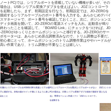
ノートPC)では、シリアルポートを搭載していない機種が多いが、その
場合は、USB-シリアル変換アダプタを使えばよい。JOZコントローラ
を起動したら、まず、初期設定を行なう。初期設定では、JO-ZEROを
接続するシリアルケーブルのポート番号を入力する。あらかじめデバイ
スマネージャで、ポート番号を確認しておくこと。次に、ポジションエ
ディタ画面を開いて、JO-ZEROの電源スイッチを入れ、起動音が鳴り
終わったことを確認して、「BOARD Link」にチェックをつければ、JO
-ZEROがゆっくりとホームポジションへと移行する。JO-ZEROのサー
ボモーターは、あらかじめ原点調整済みなので、トリム調整は不要だ。
初心者にとって、ホームポジションのトリム調整作業はややハードルが
高い作業であり、トリム調整が不要なことは嬉しい。
付属のシリアルケーブルをHSWB-03Fの高速シリアル端
PCにシリアルケーブルを繋ぎ(シリアルポートがない
JOZコント
子に接続する。赤色の線がスイッチ側にくるように差し
PCの場合は、USB-シリアル変換アダプタ経由で接続す
面となる
込むこと
る)、専用モーション作成ソフト「JOZコントローラ」
を起動する