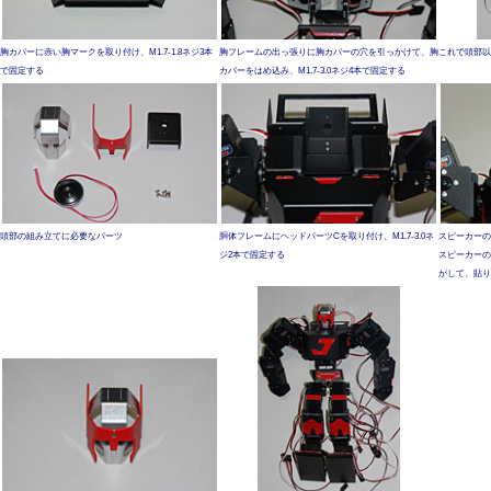
胸カバーに赤い胸マークを取り付け、M1.7-1.8ネジ3本
胸フレームの出っ張りに胸カバーの穴を引っかけて、胸
これで頭部以
で固定する
カバーをはめ込み、M1.7-3.0ネジ4本で固定する
頭部の組み立てに必要なパーツ
胴体フレームにヘッドパーツCを取り付け、M1.7-3.0ネ
スピーカーの
ジ2本で固定する
スピーカーの
がして、貼り