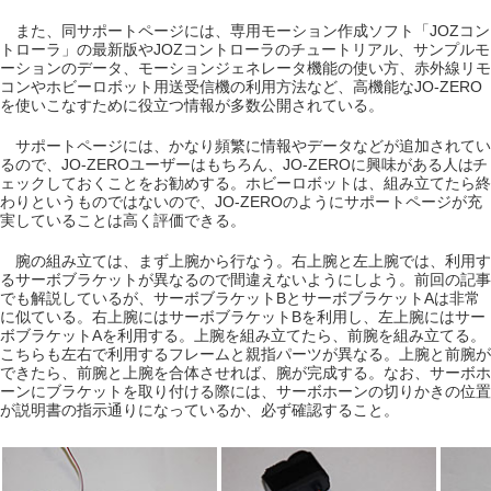
また、同サポートページには、専用モーション作成ソフト「JOZコン
トローラ」の最新版やJOZコントローラのチュートリアル、サンプルモ
ーションのデータ、モーションジェネレータ機能の使い方、赤外線リモ
コンやホビーロボット用送受信機の利用方法など、高機能なJO-ZERO
を使いこなすために役立つ情報が多数公開されている。
サポートページには、かなり頻繁に情報やデータなどが追加されてい
るので、JO-ZEROユーザーはもちろん、JO-ZEROに興味がある人はチ
ェックしておくことをお勧めする。ホビーロボットは、組み立てたら終
わりというものではないので、JO-ZEROのようにサポートページが充
実していることは高く評価できる。
腕の組み立ては、まず上腕から行なう。右上腕と左上腕では、利用す
るサーボブラケットが異なるので間違えないようにしよう。前回の記事
でも解説しているが、サーボブラケットBとサーボブラケットAは非常
に似ている。右上腕にはサーボブラケットBを利用し、左上腕にはサー
ボブラケットAを利用する。上腕を組み立てたら、前腕を組み立てる。
こちらも左右で利用するフレームと親指パーツが異なる。上腕と前腕が
できたら、前腕と上腕を合体させれば、腕が完成する。なお、サーボホ
ーンにブラケットを取り付ける際には、サーボホーンの切りかきの位置
が説明書の指示通りになっているか、必ず確認すること。