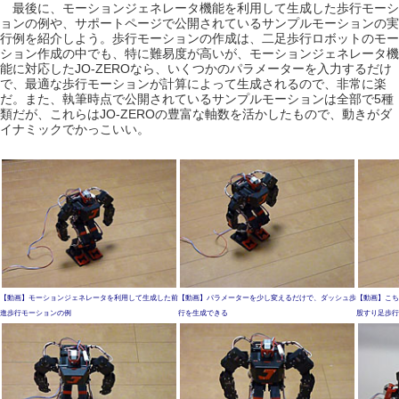
最後に、モーションジェネレータ機能を利用して生成した歩行モーシ
ョンの例や、サポートページで公開されているサンプルモーションの実
行例を紹介しよう。歩行モーションの作成は、二足歩行ロボットのモー
ション作成の中でも、特に難易度が高いが、モーションジェネレータ機
能に対応したJO-ZEROなら、いくつかのパラメーターを入力するだけ
で、最適な歩行モーションが計算によって生成されるので、非常に楽
だ。また、執筆時点で公開されているサンプルモーションは全部で5種
類だが、これらはJO-ZEROの豊富な軸数を活かしたもので、動きがダ
イナミックでかっこいい。
【動画】モーションジェネレータを利用して生成した前
【動画】パラメーターを少し変えるだけで、ダッシュ歩
【動画】こち
進歩行モーションの例
行を生成できる
股すり足歩行