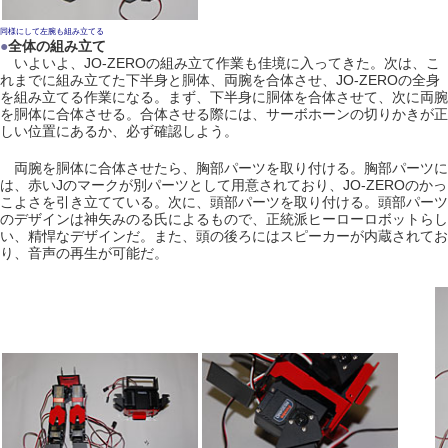
同様にして左腕も組み立てる
●
全体の組み立て
いよいよ、JO-ZEROの組み立て作業も佳境に入ってきた。次は、こ
れまでに組み立てた下半身と胴体、両腕を合体させ、JO-ZEROの全身
を組み立てる作業になる。まず、下半身に胴体を合体させて、次に両腕
を胴体に合体させる。合体させる際には、サーボホーンの切りかきが正
しい位置にあるか、必ず確認しよう。
両腕を胴体に合体させたら、胸部パーツを取り付ける。胸部パーツに
は、赤いJのマークが別パーツとして用意されており、JO-ZEROのかっ
こよさを引き立てている。次に、頭部パーツを取り付ける。頭部パーツ
のデザインは神矢みのる氏によるもので、正統派ヒーローロボットらし
い、精悍なデザインだ。また、頭の後ろにはスピーカーが内蔵されてお
り、音声の再生が可能だ。