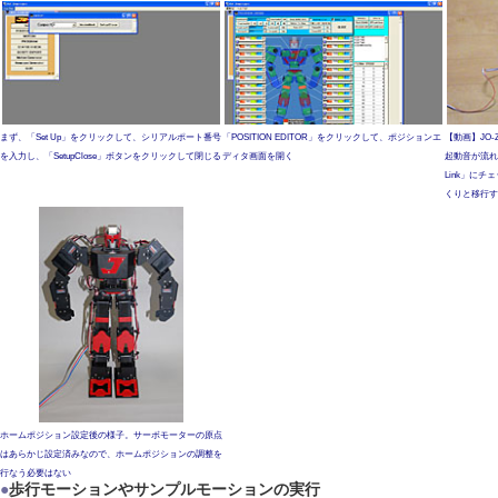
まず、「Set Up」をクリックして、シリアルポート番号
「POSITION EDITOR」をクリックして、ポジションエ
【動画】JO
を入力し、「SetupClose」ボタンをクリックして閉じる
ディタ画面を開く
起動音が流れ
Link」に
くりと移行す
ホームポジション設定後の様子。サーボモーターの原点
はあらかじ設定済みなので、ホームポジションの調整を
行なう必要はない
●
歩行モーションやサンプルモーションの実行