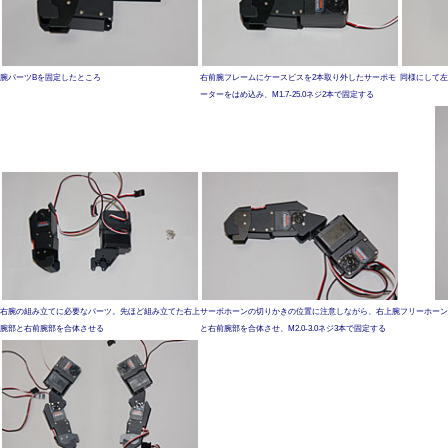
腕パーツBを固定したところ
右前腕フレームにケースビスを2本取り外したサーボモ
同様にして左
ーターをはめ込み、M1.7-25.0ネジ2本で固定する
右腕の組み立てに必要なパーツ。先ほど組み立てた右上
サーボホーンの切りかきの位置に注意しながら、右上腕
フリーホーン側
腕部と右前腕部を合体させる
と右前腕部を合体させ、M2.0-3.0ネジ3本で固定する