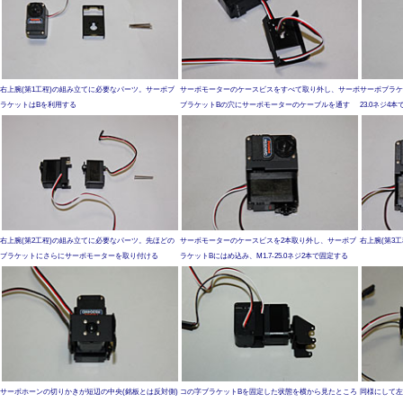
右上腕(第1工程)の組み立てに必要なパーツ。サーボブ
サーボモーターのケースビスをすべて取り外し、サーボ
サーボブラケ
ラケットはBを利用する
ブラケットBの穴にサーボモーターのケーブルを通す
23.0ネジ4
右上腕(第2工程)の組み立てに必要なパーツ。先ほどの
サーボモーターのケースビスを2本取り外し、サーボブ
右上腕(第3
ブラケットにさらにサーボモーターを取り付ける
ラケットBにはめ込み、M1.7-25.0ネジ2本で固定する
サーボホーンの切りかきが短辺の中央(銘板とは反対側)
コの字ブラケットBを固定した状態を横から見たところ
同様にして左