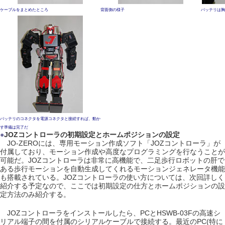
ケーブルをまとめたところ
背面側の様子
バッテリは胸
バッテリのコネクタを電源コネクタと接続すれば、動か
す準備は完了だ
●
JOZコントローラの初期設定とホームポジションの設定
JO-ZEROには、専用モーション作成ソフト「JOZコントローラ」が
付属しており、モーション作成や高度なプログラミングを行なうことが
可能だ。JOZコントローラは非常に高機能で、二足歩行ロボットの肝で
ある歩行モーションを自動生成してくれるモーションジェネレータ機能
も搭載されている。JOZコントローラの使い方については、次回詳しく
紹介する予定なので、ここでは初期設定の仕方とホームポジションの設
定方法のみ紹介する。
JOZコントローラをインストールしたら、PCとHSWB-03Fの高速シ
リアル端子の間を付属のシリアルケーブルで接続する。最近のPC(特に