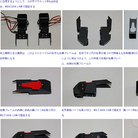
に位置するようにして、コの字ブラケットBをはめ込
み、M2.0-3.0ネジ4本で固定する
右上腕部と左上腕部は、このようにケーブルの出方も左
腕フレームは、左右でネジ穴の位置が違うので間違えな
右前腕(第1
右対称になる
いように気をつけよう。この写真で左側が右腕フレー
ム、右側が左腕フレームだ
右腕フレームの内側に赤色の腕パーツAを取り付け、
右手親指パーツを取り付け、M1.7-3.0ネジ2本で固定す
腕パーツBをは
M1.7-3.0ネジ2本で固定する
る