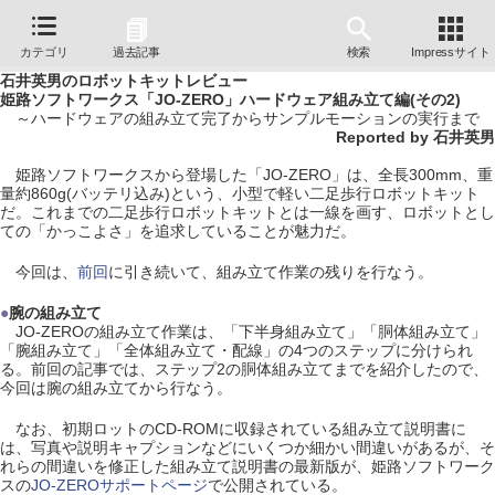
カテゴリ
過去記事
検索
Impressサイト
石井英男のロボットキットレビュー
姫路ソフトワークス「JO-ZERO」ハードウェア組み立て編(その2)
～ハードウェアの組み立て完了からサンプルモーションの実行まで
Reported by 石井英男
姫路ソフトワークスから登場した「JO-ZERO」は、全長300mm、重
量約860g(バッテリ込み)という、小型で軽い二足歩行ロボットキット
だ。これまでの二足歩行ロボットキットとは一線を画す、ロボットとし
ての「かっこよさ」を追求していることが魅力だ。
今回は、
前回
に引き続いて、組み立て作業の残りを行なう。
●
腕の組み立て
JO-ZEROの組み立て作業は、「下半身組み立て」「胴体組み立て」
「腕組み立て」「全体組み立て・配線」の4つのステップに分けられ
る。前回の記事では、ステップ2の胴体組み立てまでを紹介したので、
今回は腕の組み立てから行なう。
なお、初期ロットのCD-ROMに収録されている組み立て説明書に
は、写真や説明キャプションなどにいくつか細かい間違いがあるが、そ
れらの間違いを修正した組み立て説明書の最新版が、姫路ソフトワーク
スの
JO-ZEROサポートページ
で公開されている。