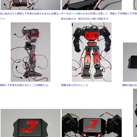
先に組み立てた胴体と下半身を合体させるのに必要なパ
サーボホーンの切りかきの位置に注意して、胴体と下半
胴体と下半身
ーツ
身を合体させ、M2.0-3.0ネジ6本で固定する
胴体と下半身を合体させたところ(側面から)
両腕を取り付けたところ
胸部の組み立