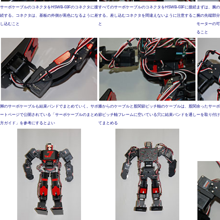
サーボケーブルのコネクタをHSWB-03Fのコネクタに接
すべてのサーボケーブルのコネクタをHSWB-03Fに接続
まずは、腕の
続する。コネクタは、基板の外側が黒色になるように差
する。差し込むコネクタを間違えないように注意するこ
腕の先端部分
し込むこと
と
モーターの可
ること
脚のサーボケーブルも結束バンドでまとめていく。サポ
膝からのケーブルと股関節ピッチ軸のケーブルは、股関
余ったサーボ
ートページで公開されている「サーボケーブルのまとめ
節ピッチ軸フレームに空いている穴に結束バンドを通し
ーを取り付け
方ガイド」を参考にするとよい
てまとめる