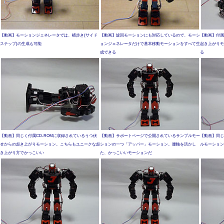
【動画】モーションジェネレータでは、横歩き(サイド
【動画】旋回モーションにも対応しているので、モーシ
【動画】付属
ステップ)の生成も可能
ョンジェネレータだけで基本移動モーションをすべて生
起き上がりモ
成できる
る
【動画】同じく付属CD-ROMに収録されているうつ伏
【動画】サポートページで公開されているサンプルモー
【動画】同じ
せからの起き上がりモーション。こちらもユニークな起
ションの一つ「アッパー」モーション。腰軸を活かし
ルモーション
き上がり方でかっこいい
た、かっこいいモーションだ