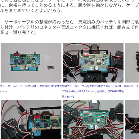
に、余裕を持ってまとめるようにする。腕や脚を動かしながら、ケーブ
ルをまとめていくとよいだろう。
サーボケーブルの整理が終わったら、充電済みのバッテリを胸部に取
り付け、バッテリのコネクタを電源コネクタに接続すれば、組み立て作
業は一通り完了だ。
コントロールボード「HSWB-03F」の取り付けに必要な
胴体のサーボケーブルを左右に2本ずつ逃がし、M2.0-
結束バンドを
パーツ
12.0ネジ4本とM2.0-8.0スペーサを利用してHSWB-03Fを
取り付ける