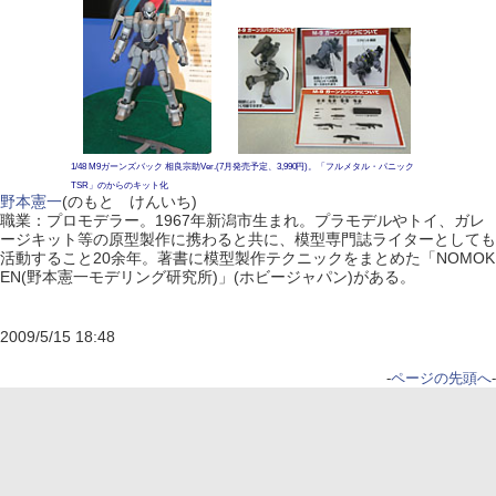
1/48 M9ガーンズバック 相良宗助Ver.(7月発売予定、3,990円)。「フルメタル・パニック
TSR」のからのキット化
野本憲一
(のもと けんいち)
職業：プロモデラー。1967年新潟市生まれ。プラモデルやトイ、ガレ
ージキット等の原型製作に携わると共に、模型専門誌ライターとしても
活動すること20余年。著書に模型製作テクニックをまとめた「NOMOK
EN(野本憲一モデリング研究所)」(ホビージャパン)がある。
2009/5/15 18:48
-
ページの先頭へ
-