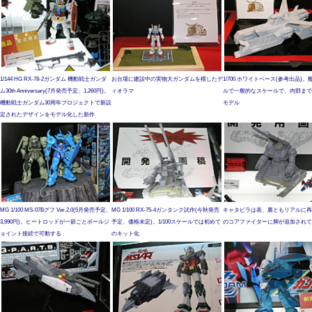
1/144 HG RX-78-2ガンダム 機動戦士ガンダ
お台場に建設中の実物大ガンダムを模したデ
1/700 ホワイトベース(参考出品)
ム30th Anniversary(7月発売予定、1,260円)。
ィオラマ
ルで一般的なスケールで、内部まで
機動戦士ガンダム30周年プロジェクトで新設
モデル
定されたデザインをモデル化した新作
MG 1/100 MS-07Bグフ Ver.2.0(5月発売予定、
MG 1/100 RX-75-4ガンタンク試作(今秋発売
キャタピラは表、裏ともリアルに再
3,990円)。ヒートロッドが一節ごとボールジ
予定、価格未定)。1/100スケールでは初めて
のコアファイターに脚が追加されて
ョイント接続で可動する
のキット化