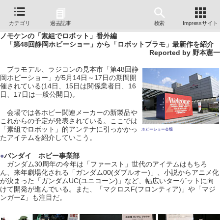
カテゴリ
過去記事
検索
Impressサイト
ノモケンの「素組でロボット」番外編
「第48回静岡ホビーショー」から「ロボットプラモ」最新作を紹介
Reported by 野本憲一
プラモデル、ラジコンの見本市「第48回静
岡ホビーショー」が5月14日～17日の期間開
催されている(14日、15日は関係業者日、16
日、17日は一般公開日)。
会場では各ホビー関連メーカーの新製品や
これからの予定が発表されている。ここでは
「素組でロボット」的アンテナに引っかかっ
ホビーショー会場
たアイテムを紹介していこう。
●
バンダイ ホビー事業部
ガンダム30周年の今年は「ファースト」世代のアイテムはもちろ
ん、来年劇場化される「ガンダム00(ダブルオー)」、小説からアニメ化
が決まった「ガンダムUC(ユニコーン)」など、幅広いターゲットに向
けて開発が進んでいる。また、「マクロスF(フロンティア)」や「マジ
ンガーZ」も注目だ。