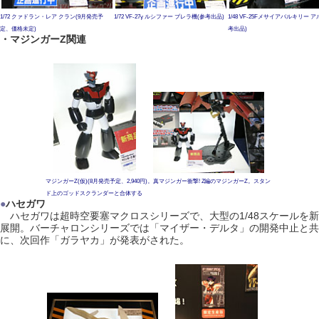
1/72 クァドラン・レア クラン(9月発売予
1/72 VF-27γ ルシファー ブレラ機(参考出品)
1/48 VF-25Fメサイアバルキリー 
定、価格未定)
考出品)
・マジンガーZ関連
マジンガーZ(仮)(8月発売予定、2,940円)。真マジンガー衝撃! Z編のマジンガーZ。スタン
ド上のゴッドスクランダーと合体する
●
ハセガワ
ハセガワは超時空要塞マクロスシリーズで、大型の1/48スケールを新
展開。バーチャロンシリーズでは「マイザー・デルタ」の開発中止と共
に、次回作「ガラヤカ」が発表がされた。