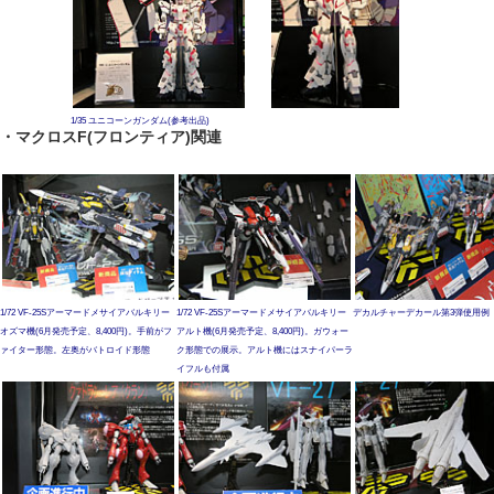
1/35 ユニコーンガンダム(参考出品)
・マクロスF(フロンティア)関連
1/72 VF-25Sアーマードメサイアバルキリー
1/72 VF-25Sアーマードメサイアバルキリー
デカルチャーデカール第3弾使用例
オズマ機(6月発売予定、8,400円)。手前がフ
アルト機(6月発売予定、8,400円)。ガウォー
ァイター形態。左奥がバトロイド形態
ク形態での展示。アルト機にはスナイパーラ
イフルも付属