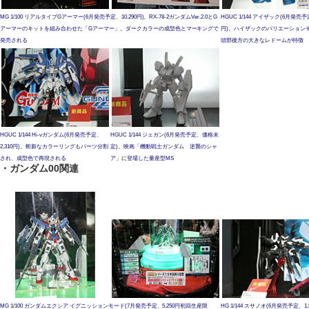
MG 1/100 リアルタイプGアーマー(6月発売予定、10,290円)。RX-78-2ガンダムVer.2.0とG
HGUC 1/144 アイザック(6月発売予定
アーマーのキットを組み合わせた「Gアーマー」。ダークカラーの成型色とマーキングで
円)。ハイザックのバリエーション
発売される
頭部後方の大きなレドームが特徴
HGUC 1/144 Hi-νガンダム(6月発売予定、
HGUC 1/144 ジェガン(6月発売予定、価格未
2,310円)。斬新なカラーリングもパーツ分割
定)。映画「機動戦士ガンダム 逆襲のシャ
され、成型色で再現される
ア」に登場した量産型MS
・ガンダム00関連
MG 1/100 ガンダムエクシア イグニッションモード(7月発売予定、5,250円初回生産限
HG 1/144 スサノオ(6月発売予定、1,