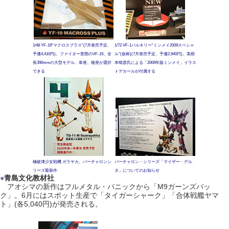
1/48 YF-19“マクロスプラス”(7月発売予定、
1/72 VF-1バルキリー“ミンメイ2009スペシャ
予価4,410円)。ファイター形態のVF-19。全
ル”(仮称)(7月発売予定、予価2,940円)。美樹
長390mmの大型モデル。単座、複座が選択
本晴彦氏による「2009年版ミンメイ」イラス
できる
トデカールが付属する
極破壊少女戦機 ガラヤカ。バーチャロンシ
バーチャロン・シリーズ「マイザー・デル
リーズ最新作
タ」についてのお知らせ
●
青島文化教材社
アオシマの新作はフルメタル・パニックから「M9ガーンズバッ
ク」。6月にはスポット生産で「タイガーシャーク」「合体戦艦ヤマ
ト」(各5,040円)が発売される。