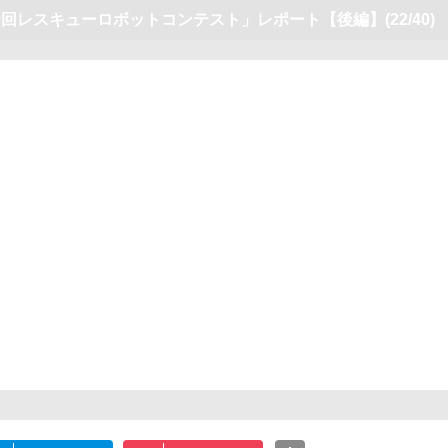
9回レスキューロボットコンテスト」レポート【後編】
(22/40)
この写真の記事へ
次の画像