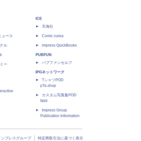
ICE
天海社
ニュース
Comic curea
ナル
impress QuickBooks
b
PUBFUN
パブファンセルフ
ミー
IPGネットワーク
TシャツPOD
pTa.shop
eractive
カスタム写真集POD
fabli
Impress Group
Publication Information
インプレスグループ
特定商取引法に基づく表示