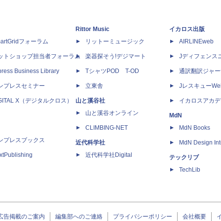
Rittor Music
イカロス出版
artGridフォーラム
リットーミュージック
AIRLINEweb
ットショップ担当者フォーラム
楽器探そう!デジマート
Jディフェンス
ress Business Library
TシャツPOD T-OD
通訳翻訳ジャー
ンプレスセミナー
立東舎
JレスキューWe
IGITAL X（デジタルクロス）
山と溪谷社
イカロスアカデ
山と溪谷オンライン
MdN
CLIMBING-NET
MdN Books
ンプレスブックス
近代科学社
MdN Design Int
xtPublishing
近代科学社Digital
テックリブ
TechLib
広告掲載のご案内
編集部へのご連絡
プライバシーポリシー
会社概要