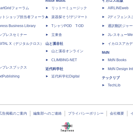
Rittor Music
イカロス出版
artGridフォーラム
リットーミュージック
AIRLINEweb
ットショップ担当者フォーラム
楽器探そう!デジマート
Jディフェンス
ress Business Library
TシャツPOD T-OD
通訳翻訳ジャー
ンプレスセミナー
立東舎
JレスキューWe
IGITAL X（デジタルクロス）
山と溪谷社
イカロスアカデ
山と溪谷オンライン
MdN
CLIMBING-NET
MdN Books
ンプレスブックス
近代科学社
MdN Design Int
xtPublishing
近代科学社Digital
テックリブ
TechLib
広告掲載のご案内
編集部へのご連絡
プライバシーポリシー
会社概要