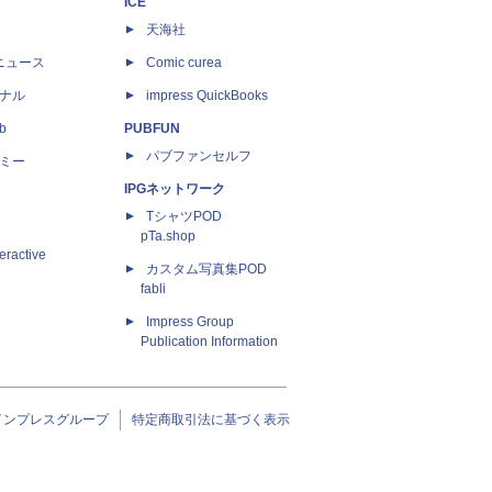
ICE
天海社
ニュース
Comic curea
ナル
impress QuickBooks
b
PUBFUN
パブファンセルフ
ミー
IPGネットワーク
TシャツPOD
pTa.shop
eractive
カスタム写真集POD
fabli
Impress Group
Publication Information
インプレスグループ
特定商取引法に基づく表示