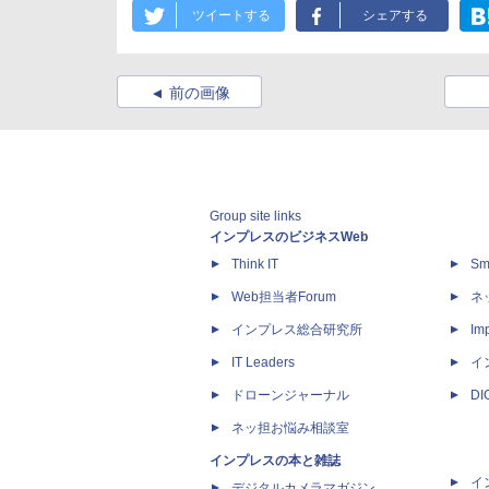
ツイートする
シェアする
前の画像
Group site links
インプレスのビジネスWeb
Think IT
Sm
Web担当者Forum
ネ
インプレス総合研究所
Imp
IT Leaders
イ
ドローンジャーナル
D
ネッ担お悩み相談室
インプレスの本と雑誌
イ
デジタルカメラマガジン