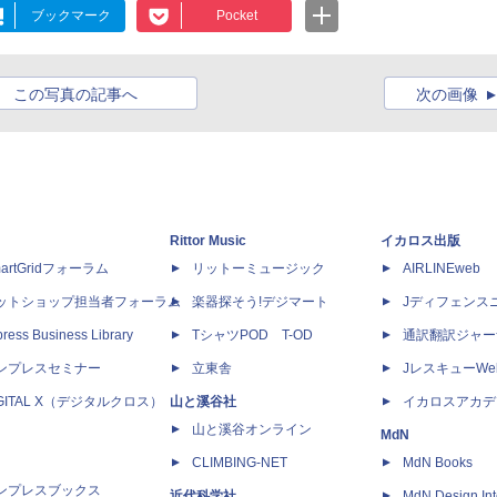
ブックマーク
Pocket
この写真の記事へ
次の画像
Rittor Music
イカロス出版
artGridフォーラム
リットーミュージック
AIRLINEweb
ットショップ担当者フォーラム
楽器探そう!デジマート
Jディフェンス
ress Business Library
TシャツPOD T-OD
通訳翻訳ジャー
ンプレスセミナー
立東舎
JレスキューWe
IGITAL X（デジタルクロス）
山と溪谷社
イカロスアカデ
山と溪谷オンライン
MdN
CLIMBING-NET
MdN Books
ンプレスブックス
近代科学社
MdN Design Int