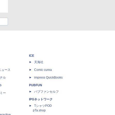
ICE
天海社
ニュース
Comic curea
ナル
impress QuickBooks
b
PUBFUN
パブファンセルフ
ミー
IPGネットワーク
TシャツPOD
pTa.shop
eractive