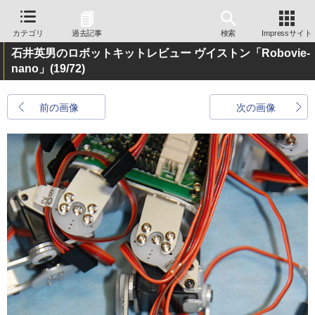
カテゴリ
過去記事
検索
Impressサイト
石井英男のロボットキットレビュー ヴイストン「Robovie-
nano」
(19/72)
前の画像
次の画像