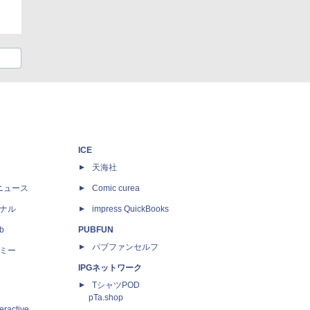
ICE
天海社
ニュース
Comic curea
ナル
impress QuickBooks
b
PUBFUN
パブファンセルフ
ミー
IPGネットワーク
TシャツPOD
pTa.shop
eractive