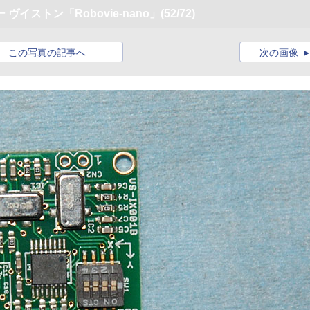
イストン「Robovie-nano」
(52/72)
この写真の記事へ
次の画像