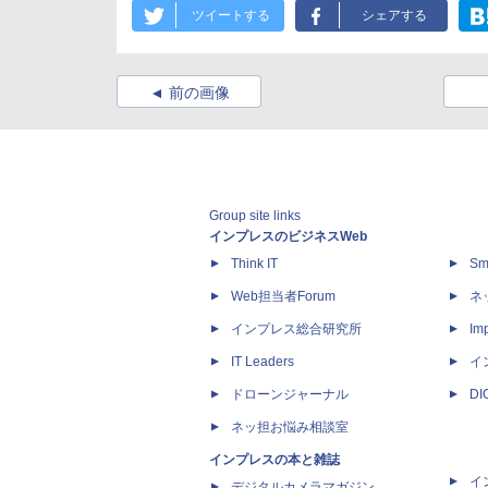
ツイートする
シェアする
前の画像
Group site links
インプレスのビジネスWeb
Think IT
Sm
Web担当者Forum
ネ
インプレス総合研究所
Imp
IT Leaders
イ
ドローンジャーナル
D
ネッ担お悩み相談室
インプレスの本と雑誌
イ
デジタルカメラマガジン