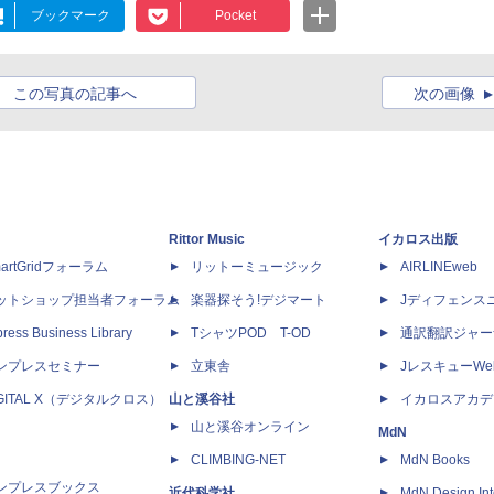
ブックマーク
Pocket
この写真の記事へ
次の画像
Rittor Music
イカロス出版
artGridフォーラム
リットーミュージック
AIRLINEweb
ットショップ担当者フォーラム
楽器探そう!デジマート
Jディフェンス
ress Business Library
TシャツPOD T-OD
通訳翻訳ジャー
ンプレスセミナー
立東舎
JレスキューWe
IGITAL X（デジタルクロス）
山と溪谷社
イカロスアカデ
山と溪谷オンライン
MdN
CLIMBING-NET
MdN Books
ンプレスブックス
近代科学社
MdN Design Int