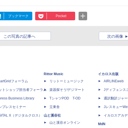
ブックマーク
Pocket
この写真の記事へ
次の画像
Rittor Music
イカロス出版
artGridフォーラム
リットーミュージック
AIRLINEweb
ットショップ担当者フォーラム
楽器探そう!デジマート
Jディフェンス
ress Business Library
TシャツPOD T-OD
通訳翻訳ジャー
ンプレスセミナー
立東舎
JレスキューWe
IGITAL X（デジタルクロス）
山と溪谷社
イカロスアカデ
山と溪谷オンライン
MdN