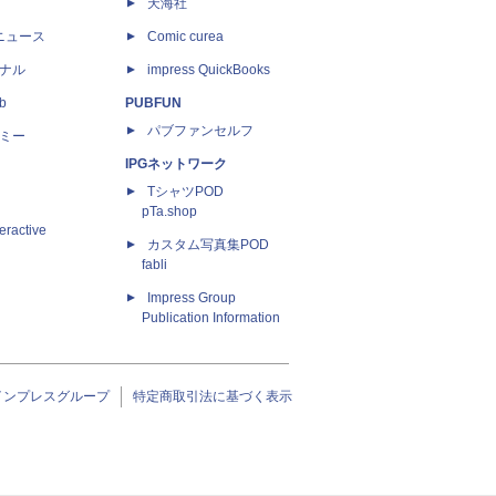
天海社
ニュース
Comic curea
ナル
impress QuickBooks
b
PUBFUN
パブファンセルフ
ミー
IPGネットワーク
TシャツPOD
pTa.shop
eractive
カスタム写真集POD
fabli
Impress Group
Publication Information
インプレスグループ
特定商取引法に基づく表示