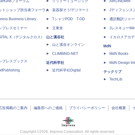
artGridフォーラム
リットーミュージック
AIRLINEweb
ットショップ担当者フォーラム
楽器探そう!デジマート
Jディフェンス
ress Business Library
TシャツPOD T-OD
通訳翻訳ジャー
ンプレスセミナー
立東舎
JレスキューWe
IGITAL X（デジタルクロス）
山と溪谷社
イカロスアカデ
山と溪谷オンライン
MdN
CLIMBING-NET
MdN Books
ンプレスブックス
近代科学社
MdN Design Int
xtPublishing
近代科学社Digital
テックリブ
TechLib
広告掲載のご案内
編集部へのご連絡
プライバシーポリシー
会社概要
Copyright ©
2026
Impress Corporation. All rights reserved.