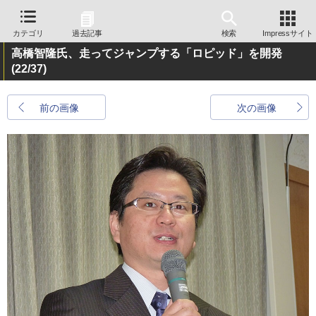
カテゴリ
過去記事
検索
Impressサイト
高橋智隆氏、走ってジャンプする「ロピッド」を開発
(22/37)
前の画像
次の画像