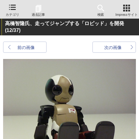
カテゴリ
過去記事
検索
Impressサイト
高橋智隆氏、走ってジャンプする「ロピッド」を開発
(12/37)
前の画像
次の画像