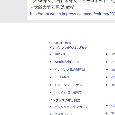
【2006年8月1日】等身大“コピーロボット”
～大阪大学 石黒 浩 教授
http://robot.watch.impress.co.jp/cda/column/20
Group site links
インプレスのビジネスWeb
Think IT
Sm
Web担当者Forum
ネ
インプレス総合研究所
Imp
IT Leaders
イ
ドローンジャーナル
D
ネッ担お悩み相談室
インプレスの本と雑誌
イ
デジタルカメラマガジン
Ne
できるネット