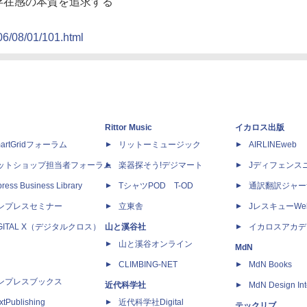
で存在感の本質を追求する
06/08/01/101.html
Rittor Music
イカロス出版
artGridフォーラム
リットーミュージック
AIRLINEweb
ットショップ担当者フォーラム
楽器探そう!デジマート
Jディフェンス
ress Business Library
TシャツPOD T-OD
通訳翻訳ジャー
ンプレスセミナー
立東舎
JレスキューWe
IGITAL X（デジタルクロス）
山と溪谷社
イカロスアカデ
山と溪谷オンライン
MdN
CLIMBING-NET
MdN Books
ンプレスブックス
近代科学社
MdN Design Int
xtPublishing
近代科学社Digital
テックリブ