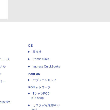
ICE
天海社
ニュース
Comic curea
ナル
impress QuickBooks
b
PUBFUN
パブファンセルフ
ミー
IPGネットワーク
TシャツPOD
pTa.shop
eractive
カスタム写真集POD
fabli