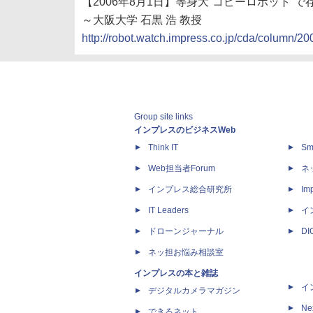
【2006年8月1日】等身大“コピーロボット”
～大阪大学 石黒 浩 教授
http://robot.watch.impress.co.jp/cda/column/20
Group site links
インプレスのビジネスWeb
Think IT
Sm
Web担当者Forum
ネ
インプレス総合研究所
Imp
IT Leaders
イ
ドローンジャーナル
D
ネッ担お悩み相談室
インプレスの本と雑誌
イ
デジタルカメラマガジン
Ne
できるネット