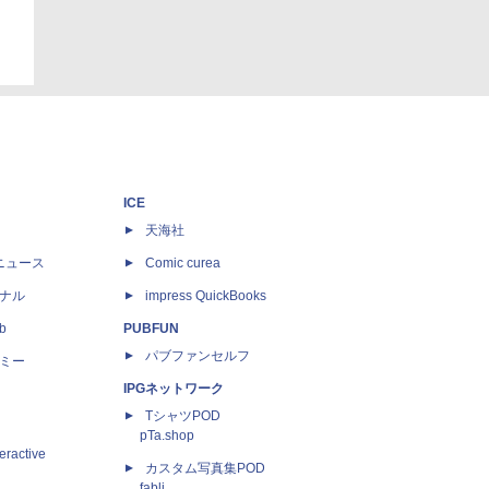
ICE
天海社
ニュース
Comic curea
ナル
impress QuickBooks
b
PUBFUN
パブファンセルフ
ミー
IPGネットワーク
TシャツPOD
pTa.shop
eractive
カスタム写真集POD
fabli