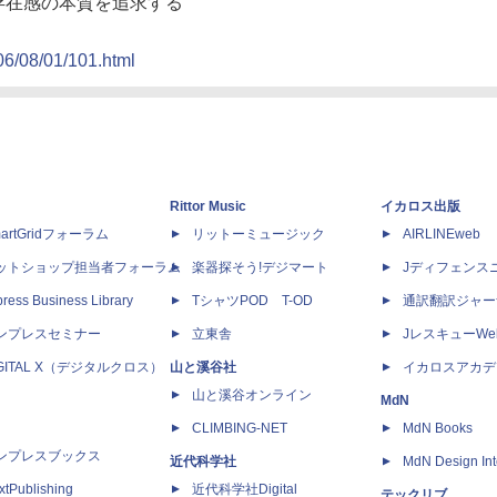
で存在感の本質を追求する
06/08/01/101.html
Rittor Music
イカロス出版
artGridフォーラム
リットーミュージック
AIRLINEweb
ットショップ担当者フォーラム
楽器探そう!デジマート
Jディフェンス
ress Business Library
TシャツPOD T-OD
通訳翻訳ジャー
ンプレスセミナー
立東舎
JレスキューWe
IGITAL X（デジタルクロス）
山と溪谷社
イカロスアカデ
山と溪谷オンライン
MdN
CLIMBING-NET
MdN Books
ンプレスブックス
近代科学社
MdN Design Int
xtPublishing
近代科学社Digital
テックリブ