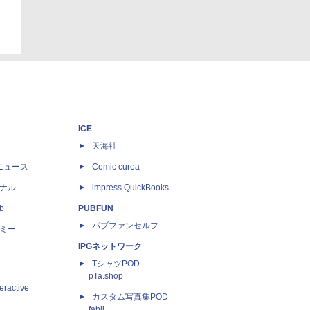
ICE
天海社
ニュース
Comic curea
ナル
impress QuickBooks
b
PUBFUN
パブファンセルフ
ミー
IPGネットワーク
TシャツPOD
pTa.shop
eractive
カスタム写真集POD
fabli