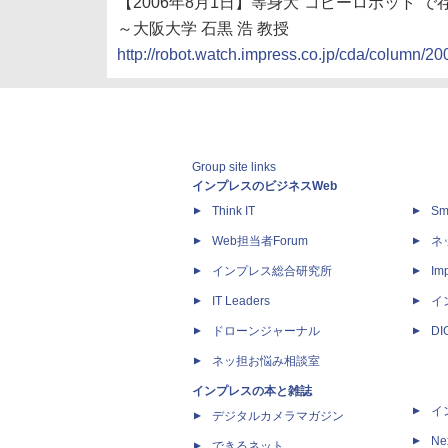
【2006年8月1日】等身大“コピーロボット”
～大阪大学 石黒 浩 教授
http://robot.watch.impress.co.jp/cda/column/20
Group site links
インプレスのビジネスWeb
Think IT
Sm
Web担当者Forum
ネ
インプレス総合研究所
Imp
IT Leaders
イ
ドローンジャーナル
D
ネッ担お悩み相談室
インプレスの本と雑誌
イ
デジタルカメラマガジン
Ne
できるネット