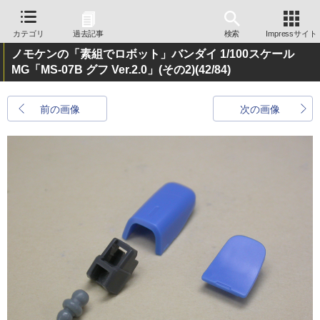
カテゴリ
過去記事
検索
Impressサイト
ノモケンの「素組でロボット」バンダイ 1/100スケール
MG「MS-07B グフ Ver.2.0」(その2)
(42/84)
前の画像
次の画像