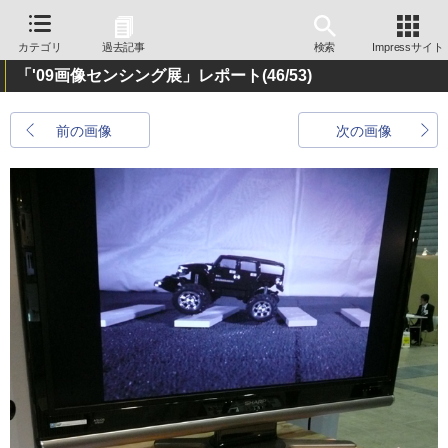
カテゴリ
過去記事
検索
Impressサイト
「'09画像センシング展」レポート
(46/53)
前の画像
次の画像