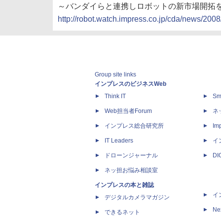
～バンダイらと連携しロボットの新市場開拓
http://robot.watch.impress.co.jp/cda/news/200
Group site links
インプレスのビジネスWeb
Think IT
Sm
Web担当者Forum
ネ
インプレス総合研究所
Imp
IT Leaders
イ
ドローンジャーナル
D
ネッ担お悩み相談室
インプレスの本と雑誌
イ
デジタルカメラマガジン
Ne
できるネット