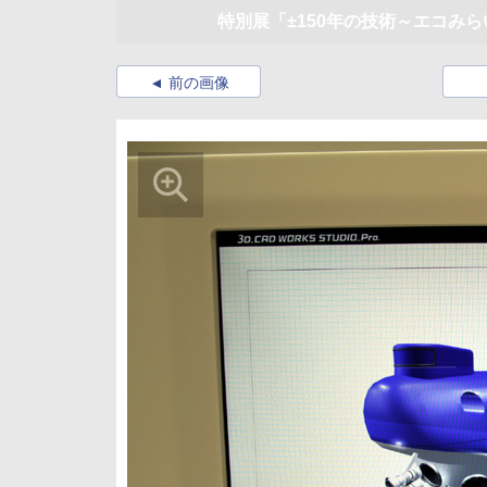
特別展「±150年の技術～エコみ
前の画像