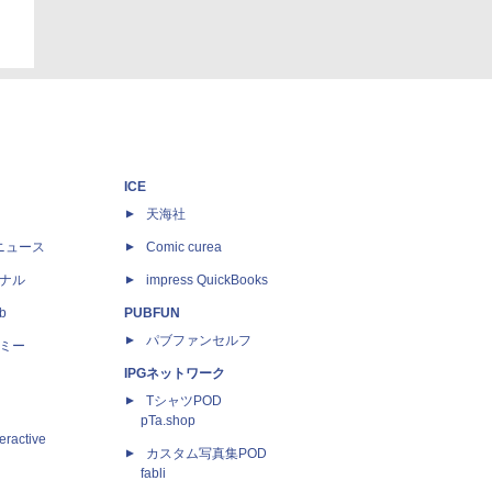
ICE
天海社
ニュース
Comic curea
ナル
impress QuickBooks
b
PUBFUN
パブファンセルフ
ミー
IPGネットワーク
TシャツPOD
pTa.shop
eractive
カスタム写真集POD
fabli