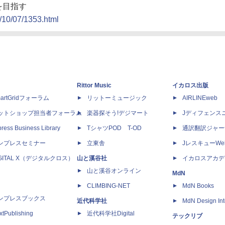
を目指す
8/10/07/1353.html
Rittor Music
イカロス出版
artGridフォーラム
リットーミュージック
AIRLINEweb
ットショップ担当者フォーラム
楽器探そう!デジマート
Jディフェンス
ress Business Library
TシャツPOD T-OD
通訳翻訳ジャー
ンプレスセミナー
立東舎
JレスキューWe
IGITAL X（デジタルクロス）
山と溪谷社
イカロスアカデ
山と溪谷オンライン
MdN
CLIMBING-NET
MdN Books
ンプレスブックス
近代科学社
MdN Design Int
xtPublishing
近代科学社Digital
テックリブ