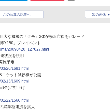
この写真の記事へ
次の画像
tch】巨大な機械の「クモ」2体が横浜市街をパレード!
博Y150」プレイベント
ajiuma/20090420_127827.html
の開発状況を説明
に実施予定
9/03/26/1681.html
IIBロケット試験機が公開
9/02/13/1609.html
3日(金)に打上げ
載
9/01/22/1566.html
u」の異業種連携を拡大