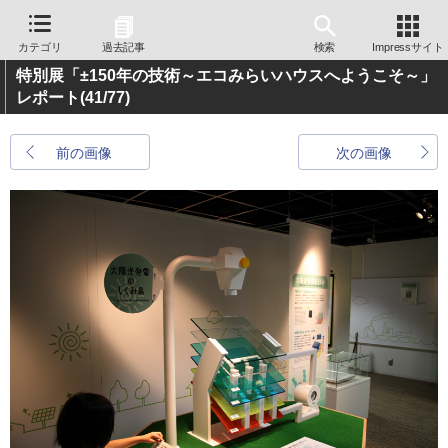
カテゴリ
過去記事
検索
Impressサイト
特別展「±150年の技術～エコみらいハウスへようこそ～」
レポート
(41/77)
前の画像
次の画像