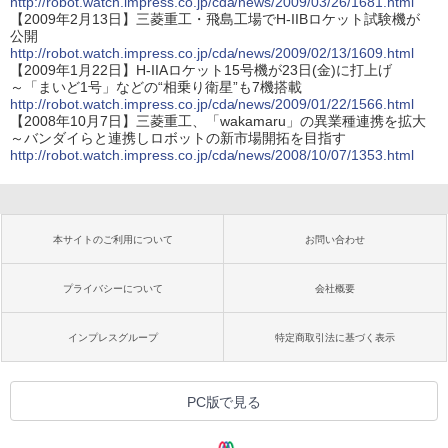
http://robot.watch.impress.co.jp/cda/news/2009/03/26/1681.html
【2009年2月13日】三菱重工・飛島工場でH-IIBロケット試験機が
公開
http://robot.watch.impress.co.jp/cda/news/2009/02/13/1609.html
【2009年1月22日】H-IIAロケット15号機が23日(金)に打上げ
～「まいど1号」などの“相乗り衛星”も7機搭載
http://robot.watch.impress.co.jp/cda/news/2009/01/22/1566.html
【2008年10月7日】三菱重工、「wakamaru」の異業種連携を拡大
～バンダイらと連携しロボットの新市場開拓を目指す
http://robot.watch.impress.co.jp/cda/news/2008/10/07/1353.html
本サイトのご利用について
お問い合わせ
プライバシーについて
会社概要
インプレスグループ
特定商取引法に基づく表示
PC版で見る