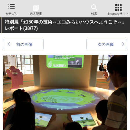
カテゴリ
過去記事
検索
Impressサイト
特別展「±150年の技術～エコみらいハウスへようこそ～」
レポート
(38/77)
前の画像
次の画像