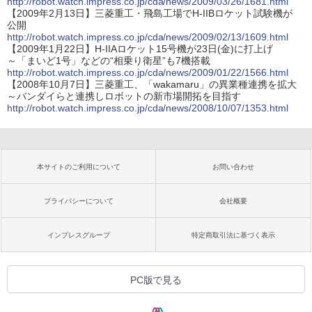
http://robot.watch.impress.co.jp/cda/news/2009/03/26/1681.html
【2009年2月13日】三菱重工・飛島工場でH-IIBロケット試験機が
公開
http://robot.watch.impress.co.jp/cda/news/2009/02/13/1609.html
【2009年1月22日】H-IIAロケット15号機が23日(金)に打上げ
～「まいど1号」などの“相乗り衛星”も7機搭載
http://robot.watch.impress.co.jp/cda/news/2009/01/22/1566.html
【2008年10月7日】三菱重工、「wakamaru」の異業種連携を拡大
～バンダイらと連携しロボットの新市場開拓を目指す
http://robot.watch.impress.co.jp/cda/news/2008/10/07/1353.html
本サイトのご利用について
お問い合わせ
プライバシーについて
会社概要
インプレスグループ
特定商取引法に基づく表示
PC版で見る