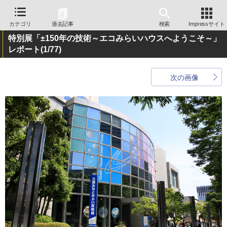
カテゴリ
過去記事
検索
Impressサイト
特別展「±150年の技術～エコみらいハウスへようこそ～」
レポート
(1/77)
次の画像