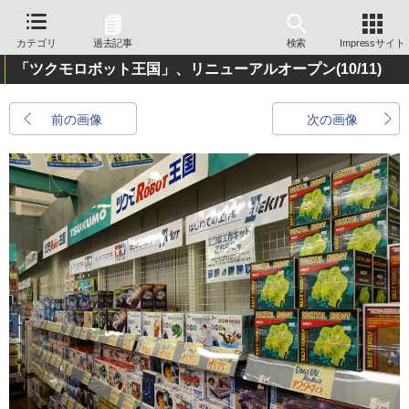
カテゴリ
過去記事
検索
Impressサイト
「ツクモロボット王国」、リニューアルオープン
(10/11)
前の画像
次の画像