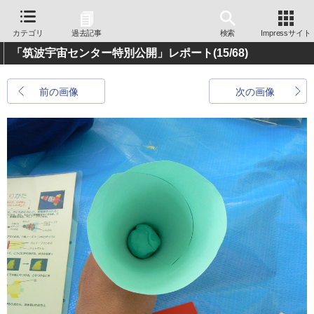
カテゴリ
過去記事
検索
Impressサイト
「筑波宇宙センター特別公開」レポート
(15/68)
前の画像
次の画像