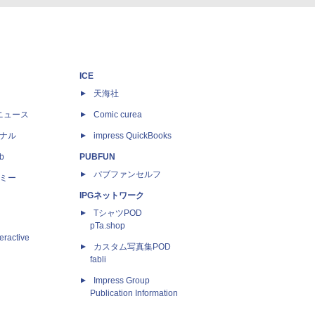
ICE
天海社
ニュース
Comic curea
ナル
impress QuickBooks
b
PUBFUN
パブファンセルフ
ミー
IPGネットワーク
TシャツPOD
pTa.shop
eractive
カスタム写真集POD
fabli
Impress Group
Publication Information