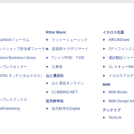
Rittor Music
イカロス出版
artGridフォーラム
リットーミュージック
AIRLINEweb
ットショップ担当者フォーラム
楽器探そう!デジマート
Jディフェンス
ress Business Library
TシャツPOD T-OD
通訳翻訳ジャー
ンプレスセミナー
立東舎
JレスキューWe
IGITAL X（デジタルクロス）
山と溪谷社
イカロスアカデ
山と溪谷オンライン
MdN
CLIMBING-NET
MdN Books
ンプレスブックス
近代科学社
MdN Design Int
xtPublishing
近代科学社Digital
テックリブ
TechLib