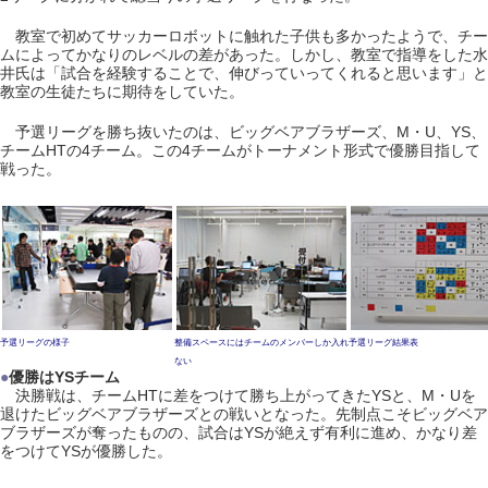
教室で初めてサッカーロボットに触れた子供も多かったようで、チー
ムによってかなりのレベルの差があった。しかし、教室で指導をした水
井氏は「試合を経験することで、伸びっていってくれると思います」と
教室の生徒たちに期待をしていた。
予選リーグを勝ち抜いたのは、ビッグベアブラザーズ、M・U、YS、
チームHTの4チーム。この4チームがトーナメント形式で優勝目指して
戦った。
予選リーグの様子
整備スペースにはチームのメンバーしか入れ
予選リーグ結果表
ない
●
優勝はYSチーム
決勝戦は、チームHTに差をつけて勝ち上がってきたYSと、M・Uを
退けたビッグベアブラザーズとの戦いとなった。先制点こそビッグベア
ブラザーズが奪ったものの、試合はYSが絶えず有利に進め、かなり差
をつけてYSが優勝した。