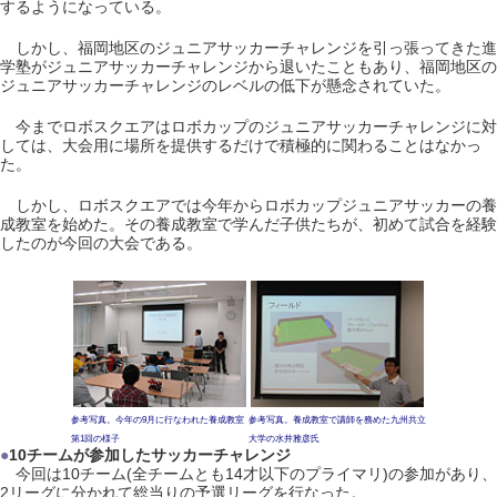
するようになっている。
しかし、福岡地区のジュニアサッカーチャレンジを引っ張ってきた進
学塾がジュニアサッカーチャレンジから退いたこともあり、福岡地区の
ジュニアサッカーチャレンジのレベルの低下が懸念されていた。
今までロボスクエアはロボカップのジュニアサッカーチャレンジに対
しては、大会用に場所を提供するだけで積極的に関わることはなかっ
た。
しかし、ロボスクエアでは今年からロボカップジュニアサッカーの養
成教室を始めた。その養成教室で学んだ子供たちが、初めて試合を経験
したのが今回の大会である。
参考写真。今年の9月に行なわれた養成教室
参考写真。養成教室で講師を務めた九州共立
第1回の様子
大学の水井雅彦氏
●
10チームが参加したサッカーチャレンジ
今回は10チーム(全チームとも14才以下のプライマリ)の参加があり、
2リーグに分かれて総当りの予選リーグを行なった。