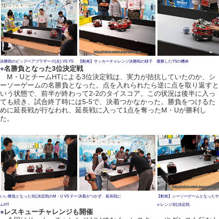
決勝戦のビッグベアブラザーズ(左) VS YS
【動画】サッカーチャレンジ決勝戦の様子
優勝したYSの機体
●
名勝負となった3位決定戦
M・UとチームHTによる3位決定戦は、実力が拮抗していたのか、シ
ーソーゲームの名勝負となった。点を入れられたら逆に点を取り返すと
いう状態で、前半が終わって2-2のタイスコア。この状況は後半に入っ
ても続き、試合終了時には5-5で、決着つかなかった。勝負をつけるた
めに延長戦が行なわれ、延長戦に入って1点を奪ったM・Uが勝利し
た。
いい勝負となった3位決定戦のM・U VS チー
決着がつかず、延長戦に
【動画】シーソーゲームとなったサ
ムHT
ャレンジ3位決定戦
●
レスキューチャレンジも開催