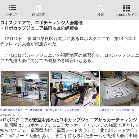
カテゴリ
過去記事
検索
Impressサイト
ロボスクエアで、ロボチャレンジ大会開催
～ロボカップジュニア福岡地区の練習会
12月13日、福岡市早良区百道浜にあるロボスクエアで、第14回ロボ
チャレンジ大会が実施された。
これはロボカップジュニアの福岡地区の練習会で、ロボカップジュニ
アの九州大会に向けての調整の意味合いもある。
当日のロボスクエア。クリスマスの飾りつけ
サッカーチャレンジの会場
レスキューチャレンジのコース
がされている
●
ロボスクエアが教室を始めたロボカップジュニアサッカーチャレンジ
福岡県は、ロボカップジュニアサッカーチャレンジの強豪地区として
知られている。福岡県内に「福岡ノード大会」と「北九州ノード大会」
の2つのノード大会があり、そこを勝ち抜いたチームが九州大会に出場