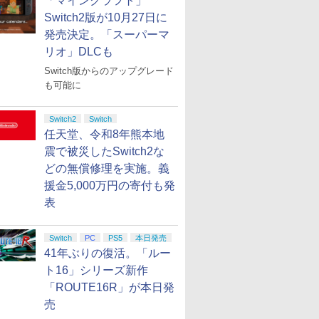
「マインクラフト」
Switch2版が10月27日に
発売決定。「スーパーマ
リオ」DLCも
Switch版からのアップグレード
も可能に
Switch2
Switch
任天堂、令和8年熊本地
震で被災したSwitch2な
どの無償修理を実施。義
援金5,000万円の寄付も発
表
Switch
PC
PS5
本日発売
41年ぶりの復活。「ルー
ト16」シリーズ新作
「ROUTE16R」が本日発
売