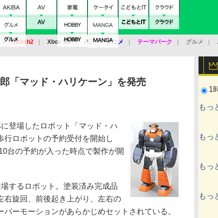
Switch2
Xbox SX
PC
アニメ
テーマパーク
グルメ
 Vita
3DS
アーケード
VR
四郎「マッド・ハリケーン」を発売
1
もっ
に登場したロボット「マッド・ハ
もっ
歩行ロボットの予約受付を開始し
で10台の予約が入った時点で製作が開
もっ
場するロボット。塗装済み完成品
もっ
左右旋回、前後起き上がり、左右の
ーパーモーションがあらかじめセットされている。