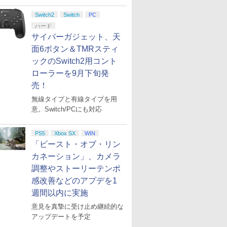
Switch2
Switch
PC
ハード
サイバーガジェット、天
面6ボタン＆TMRスティ
ックのSwitch2用コント
ローラーを9月下旬発
売！
無線タイプと有線タイプを用
意。Switch/PCにも対応
PS5
Xbox SX
WIN
「ビースト・オブ・リン
カネーション」、カメラ
調整やストーリーテンポ
感改善などのアプデを1
週間以内に実施
意見を真摯に受け止め継続的な
アップデートを予定