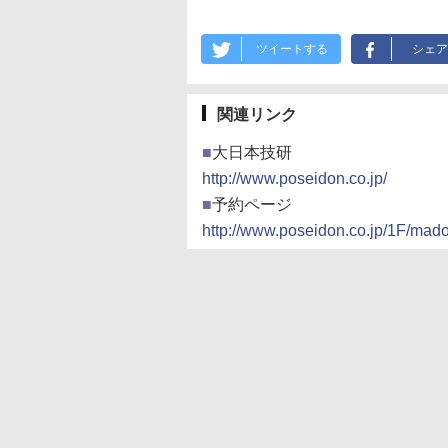
ツイートする
シェア
関連リンク
■
大日本技研
http://www.poseidon.co.jp/
■
予約ページ
http://www.poseidon.co.jp/1F/mado