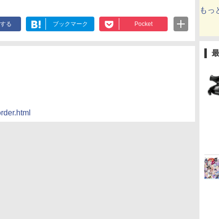
もっ
する
ブックマーク
Pocket
rder.html