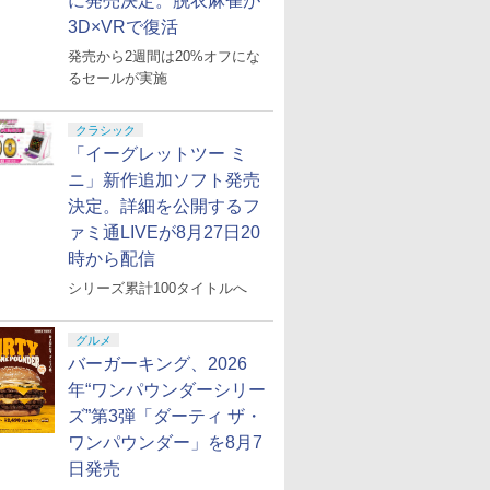
に発売決定。脱衣麻雀が
3D×VRで復活
発売から2週間は20%オフにな
るセールが実施
クラシック
「イーグレットツー ミ
ニ」新作追加ソフト発売
決定。詳細を公開するフ
ァミ通LIVEが8月27日20
時から配信
シリーズ累計100タイトルへ
グルメ
バーガーキング、2026
年“ワンパウンダーシリー
ズ”第3弾「ダーティ ザ・
ワンパウンダー」を8月7
日発売