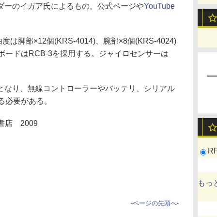
ダーのイガア氏によるもの。公式ページや
YouTube
は脚部×12個(KRS-4014)、腕部×8個(KRS-4024)
ボードはRCB-3を採用する。ジャイロセンサーは
なり、無線コントローラーやバッテリ、シリアル
る必要がある。
店 2009
R
もっ
-
ページの先頭へ
-