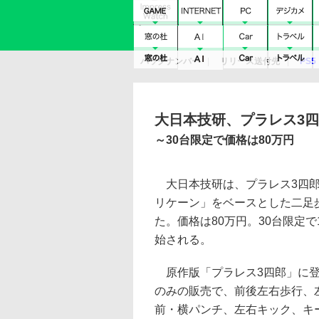
バックナンバー
リリース送付先
PS5
モバイル
eスポーツ
クラウド
PS
大日本技研、プラレス3
～30台限定で価格は80万円
大日本技研は、プラレス3四郎
リケーン」をベースとした二足
た。価格は80万円。30台限定
始される。
原作版「プラレス3四郎」に登
のみの販売で、前後左右歩行、
前・横パンチ、左右キック、キ