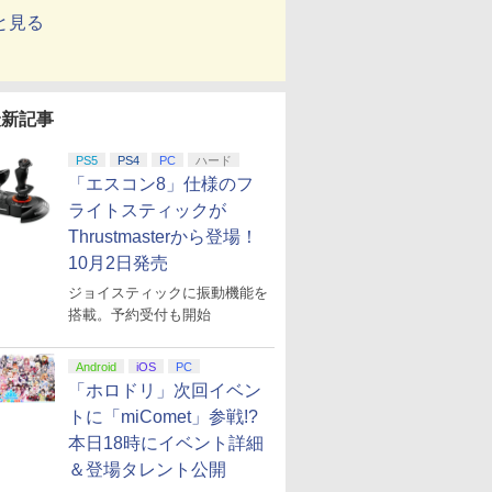
と見る
最新記事
PS5
PS4
PC
ハード
「エスコン8」仕様のフ
ライトスティックが
Thrustmasterから登場！
10月2日発売
ジョイスティックに振動機能を
搭載。予約受付も開始
Android
iOS
PC
「ホロドリ」次回イベン
トに「miComet」参戦!?
本日18時にイベント詳細
＆登場タレント公開