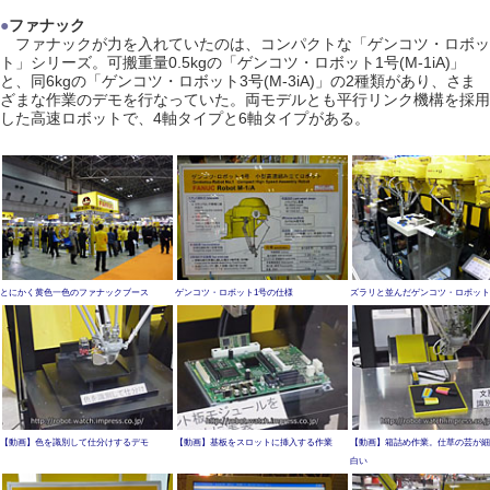
●
ファナック
ファナックが力を入れていたのは、コンパクトな「ゲンコツ・ロボッ
ト」シリーズ。可搬重量0.5kgの「ゲンコツ・ロボット1号(M-1iA)」
と、同6kgの「ゲンコツ・ロボット3号(M-3iA)」の2種類があり、さま
ざまな作業のデモを行なっていた。両モデルとも平行リンク機構を採用
した高速ロボットで、4軸タイプと6軸タイプがある。
とにかく黄色一色のファナックブース
ゲンコツ・ロボット1号の仕様
ズラリと並んだゲンコツ・ロボット
【動画】色を識別して仕分けするデモ
【動画】基板をスロットに挿入する作業
【動画】箱詰め作業。仕草の芸が細
白い