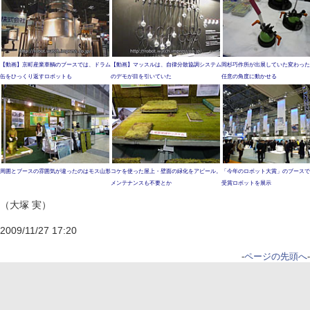
【動画】京町産業車輌のブースでは、ドラム
【動画】マッスルは、自律分散協調システム
岡杉巧作所が出展していた変わった
缶をひっくり返すロボットも
のデモが目を引いていた
任意の角度に動かせる
周囲とブースの雰囲気が違ったのはモス山形
コケを使った屋上・壁面の緑化をアピール。
「今年のロボット大賞」のブースで
メンテナンスも不要とか
受賞ロボットを展示
（大塚 実）
2009/11/27 17:20
-
ページの先頭へ
-