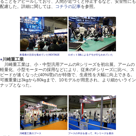
ることをアピールしており、人間が近づくと停止するなど、安全性にも
配慮した。詳細に関しては、
コチラの記事
を参照。
来場者の注目を集めていたNEXTAGE
ロボット3体によるデモが行なわれていた
●
川崎重工業
川崎重工業は、小・中型汎用アームのRシリーズを初出展。アームの
軽量化、小型モーターの採用などにより、従来のFシリーズに比べ、ス
ピードが速くなった(40%増)のが特徴で、生産性を大幅に向上できる。
可搬重量は3kgから80kgまで、10モデルが用意され、より細かいライン
ナップとなった。
川崎重工業のブース
ブースの半分を使って、Rシリーズを展示