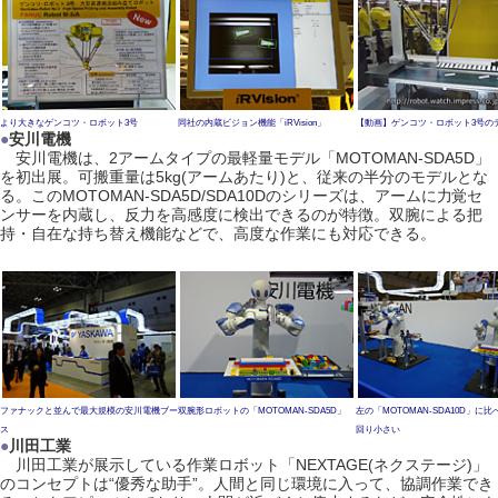
より大きなゲンコツ・ロボット3号
同社の内蔵ビジョン機能「iRVision」
【動画】ゲンコツ・ロボット3号の
●
安川電機
安川電機は、2アームタイプの最軽量モデル「MOTOMAN-SDA5D」
を初出展。可搬重量は5kg(アームあたり)と、従来の半分のモデルとな
る。このMOTOMAN-SDA5D/SDA10Dのシリーズは、アームに力覚セ
ンサーを内蔵し、反力を高感度に検出できるのが特徴。双腕による把
持・自在な持ち替え機能などで、高度な作業にも対応できる。
ファナックと並んで最大規模の安川電機ブー
双腕形ロボットの「MOTOMAN-SDA5D」
左の「MOTOMAN-SDA10D」に
ス
回り小さい
●
川田工業
川田工業が展示している作業ロボット「NEXTAGE(ネクステージ)」
のコンセプトは“優秀な助手”。人間と同じ環境に入って、協調作業でき