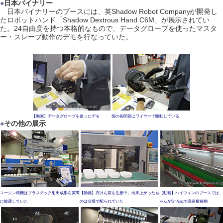
●
日本バイナリー
日本バイナリーのブースには、英Shadow Robot Companyが開発し
たロボットハンド「Shadow Dextrous Hand C6M」が展示されてい
た。24自由度を持つ本格的なもので、データグローブを使ったマスタ
ー・スレーブ動作のデモを行なっていた。
【動画】データグローブを使ったデモ
指の各関節はワイヤーで駆動している
●
その他の展示
ユーシン精機はプラスチック射出成形を実際
【動画】石けん箱を生産中。出来上がったも
【動画】ハイウィンのブースでは、
に披露していた
のは会場で配られていた
ゃんが5m/secで高速横移動