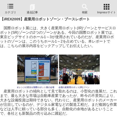
カテゴリ
過去記事
検索
Impressサイト
【iREX2009】産業用ロボットゾーン・ブースレポート
国際ロボット展には、大きく産業用ロボット(IR)ゾーンとサービスロ
ボット(SR)ゾーンの2つのゾーンがある。今回の国際ロボット展では、
東京ビッグサイトのホール1～3が使用されているのだが、産業用ロボ
ットのゾーンは、このうちホール1～2を占めている。本レポートで
は、こちらの展示内容をピックアップしてお伝えしたい。
オレンジの部分が国際ロボット展の会場
会場の産業用ロボット(IR)ゾーン
産業用ロボットの傾向として見て取れるのは、小型化の進展だ。これ
まで、最も大きな市場は自動車産業であったが、昨今の不景気により、
大きな設備投資は期待できない。代わりに、産業用ロボットのメーカー
が注目しているのが、デジタル家電などの製造工程だ。まだ複雑な作業
などは人手に頼っている部分も多く、自動化の余地があるということ
で、各社とも新製品の売り込みに躍起だ。