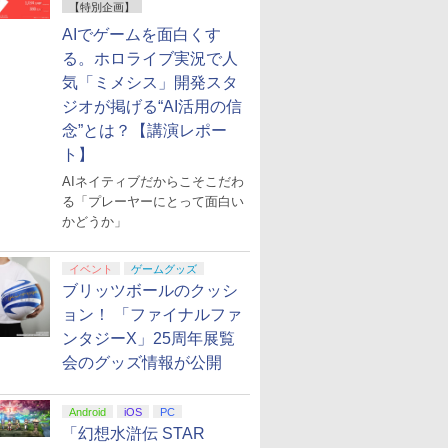
【特別企画】
AIでゲームを面白くす
る。ホロライブ実況で人
気「ミメシス」開発スタ
ジオが掲げる“AI活用の信
念”とは？【講演レポー
ト】
AIネイティブだからこそこだわ
る「プレーヤーにとって面白い
かどうか」
イベント
ゲームグッズ
ブリッツボールのクッシ
ョン！ 「ファイナルファ
ンタジーX」25周年展覧
会のグッズ情報が公開
Android
iOS
PC
「幻想水滸伝 STAR