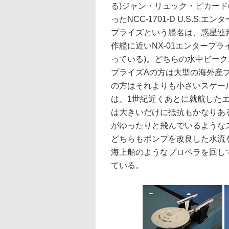
る)ジャン・リュック・ピカード
ったNCC-1701-D U.S.S
プライズという艦名は、惑星連
作艦に近いNX-01エンタープ
っている)。どちらの水中ビー
プライズAの方は大型の海外産
の方はそれよりも小さいスケー
は、1世紀近くあとに就航したエ
は大きいだけに抵抗もかなりあ
がゆったりと飛んでいるような
どちらもポンプを改良した水流
海上船のようなプロペラを回し
ている。