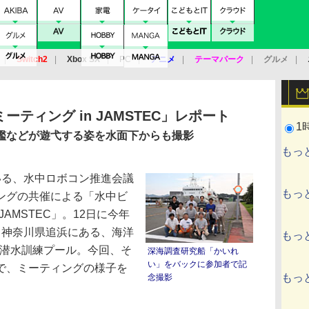
Switch2
Xbox SX
PC
アニメ
テーマパーク
グルメ
 Vita
3DS
アーケード
VR
ティング in JAMSTEC」レポート
1
艦などが遊弋する姿を水面下からも撮影
もっ
る、水中ロボコン推進会議
もっ
ングの共催による「水中ビ
JAMSTEC」。12日に今年
、神奈川県追浜にある、海洋
もっ
部の潜水訓練プール。今回、そ
深海調査研究船「かいれ
い」をバックに参加者で記
で、ミーティングの様子を
もっ
念撮影