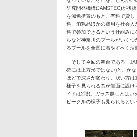
なっている。それを、しんかい6
研究開発機構(JAMSTEC)
を減免措置のもと、有料で貸し
料、消耗品ほかの費用を社会人
料で参加できるという仕組みにな
ルなど神奈川のプールがいくつ
るプールを全国に増やすべく活
そして今回の舞台である、JAMS
確には正方形ではない)と、か
ほどで深さが変わり、浅い方は1.
様子を見られる窓が側面に設け
イドは2階)。ガラス越しとはい
ビークルの様子も見られるとい