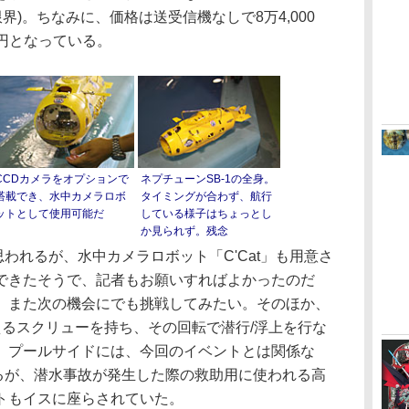
限界)。ちなみに、価格は送受信機なしで8万4,000
0円となっている。
CCDカメラをオプションで
ネプチューンSB-1の全身。
搭載でき、水中カメラロボ
タイミングが合わず、航行
ットとして使用可能だ
している様子はちょっとし
か見られず。残念
思われるが、水中カメラロボット「C'Cat」も用意さ
できたそうで、記者もお願いすればよかったのだ
。また次の機会にでも挑戦してみたい。そのほか、
えるスクリューを持ち、その回転で潜行/浮上を行な
、プールサイドには、今回のイベントとは関係な
れるが、潜水事故が発生した際の救助用に使われる高
トもイスに座らされていた。