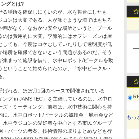
ングとは?
る場所を確保しにくいのが、水を舞台にしたも
ジコンは大変である。人が泳ぐような海ではもちろ
や潮がなく、なおかつ安全な場所というと、プール
るのは費用的に大変。季節的にはオフシーズンは屋
としても、今度はコケむしていたりして透明度が低
か場所を確保できないという問題があるのだ。そう
が集まって施設を借り、水中ロボット/ビークルを動
うということで始められたのが、「水中ビークル・
る。
ばれる、ほぼ月1回のペースで開催されている
R
グ in JAMSTEC」を主催しているのは、水中ロ
ーズ・ミーティング。前者は、水中技術に関心を持
的に、水中ロボット/ビークルの競技会・展示会など
もっ
、水中ラジコンの愛好者を中心とする市民グループ
例・パーツの考案、技術情報の取りまとめなども行