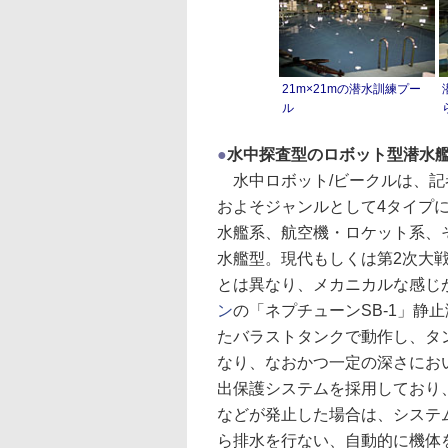
21m×21mの潜水訓練プー
ル
●
水中探査型のロボット型潜水
水中ロボット/ビークルは、記
およそジャンルとして4タイプ
水艦系、航空機・ロケット系、
水艦型。現代もしくは第2次大
とは異なり、メカニカルな感じ
ン
の「ネプチューンSB-1」静
たバラストタンクで動作し、タ
なり、なおかつ一定の深さにお
出保護システムを採用しており
などが発止した場合は、システ
ら排水を行ない、自動的に機体