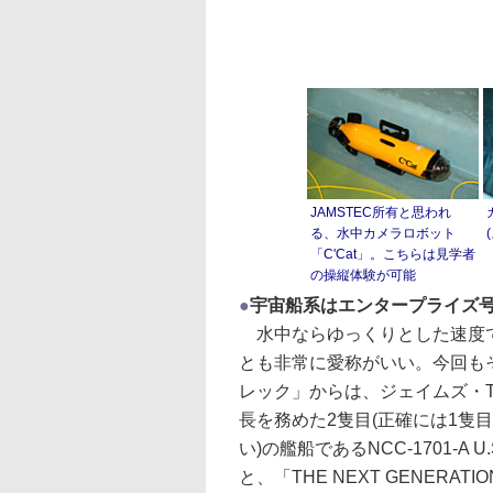
JAMSTEC所有と思われ
る、水中カメラロボット
「C'Cat」。こちらは見学者
の操縦体験が可能
●
宇宙船系はエンタープライズ
水中ならゆっくりとした速度で
とも非常に愛称がいい。今回も
レック」からは、ジェイムズ・T
長を務めた2隻目(正確には1隻
い)の艦船であるNCC-1701-A
と、「THE NEXT GENER