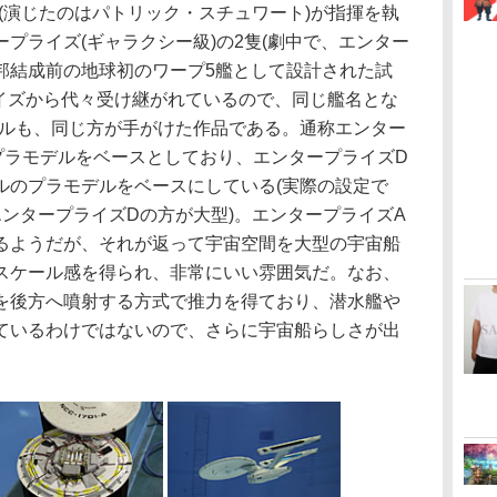
(演じたのはパトリック・スチュワート)が指揮を執
.エンタープライズ(ギャラクシー級)の2隻(劇中で、エンター
邦結成前の地球初のワープ5艦として設計された試
ライズから代々受け継がれているので、同じ艦名とな
クルも、同じ方が手がけた作品である。通称エンター
プラモデルをベースとしており、エンタープライズD
ルのプラモデルをベースにしている(実際の設定で
ンタープライズDの方が大型)。エンタープライズA
るようだが、それが返って宇宙空間を大型の宇宙船
スケール感を得られ、非常にいい雰囲気だ。なお、
を後方へ噴射する方式で推力を得ており、潜水艦や
ているわけではないので、さらに宇宙船らしさが出