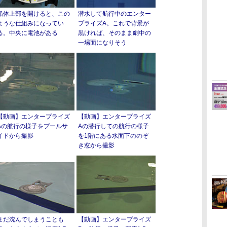
船体上部を開けると、この
潜水して航行中のエンター
ような仕組みになってい
プライズA。これで背景が
る。中央に電池がある
黒ければ、そのまま劇中の
一場面になりそう
【動画】エンタープライズ
【動画】エンタープライズ
Aの航行の様子をプールサ
Aの潜行しての航行の様子
イドから撮影
を1階にある水面下ののぞ
き窓から撮影
まだ沈んでしまうことも
【動画】エンタープライズ