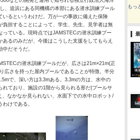
500などの開発と運用で知られる独立行政法人海洋
もっ
が後援し、追浜にある同機構の本部にある潜水訓練プール
ているというわけだ。万が一の事故に備えた保険
が負担することによって、学生、先生、見学者は無
っている。現時点ではJAMSTECの潜水訓練プー
かあるのみだが、今後はこうした支援をしてもらえ
動中だそうだ。
TECの潜水訓練プールだが、広さは21m×21m(正
なり広さを持った屋内プールであることが特徴。半分
5mで、深い方は3.3mある。3.3mの方は、水中の
られており、施設の1階から見られる形だ(プールサ
え、なかなか見られない、水面下での水中ロボット/
うわけである。