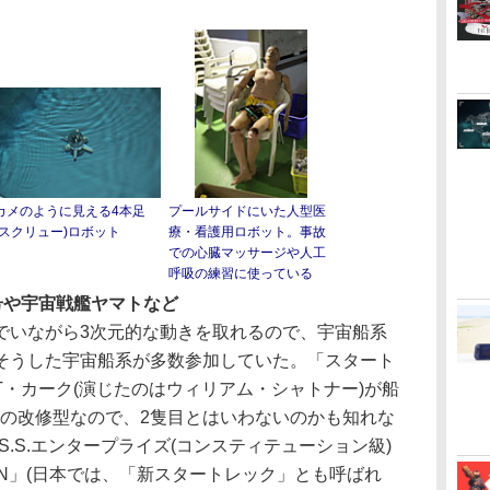
カメのように見える4本足
プールサイドにいた人型医
(スクリュー)ロボット
療・看護用ロボット。事故
での心臓マッサージや人工
呼吸の練習に使っている
号や宇宙戦艦ヤマトなど
いながら3次元的な動きを取れるので、宇宙船系
そうした宇宙船系が多数参加していた。「スタート
・カーク(演じたのはウィリアム・シャトナー)が船
目の改修型なので、2隻目とはいわないのかも知れな
 U.S.S.エンタープライズ(コンスティテューション級)
ATION」(日本では、「新スタートレック」とも呼ばれ