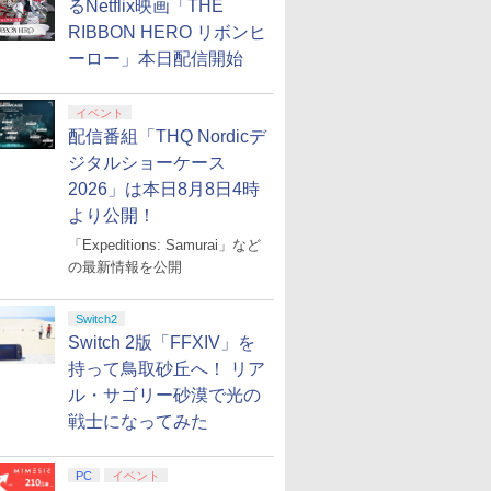
るNetflix映画「THE
RIBBON HERO リボンヒ
ーロー」本日配信開始
イベント
配信番組「THQ Nordicデ
ジタルショーケース
2026」は本日8月8日4時
より公開！
「Expeditions: Samurai」など
の最新情報を公開
Switch2
Switch 2版「FFXIV」を
持って鳥取砂丘へ！ リア
ル・サゴリー砂漠で光の
戦士になってみた
PC
イベント