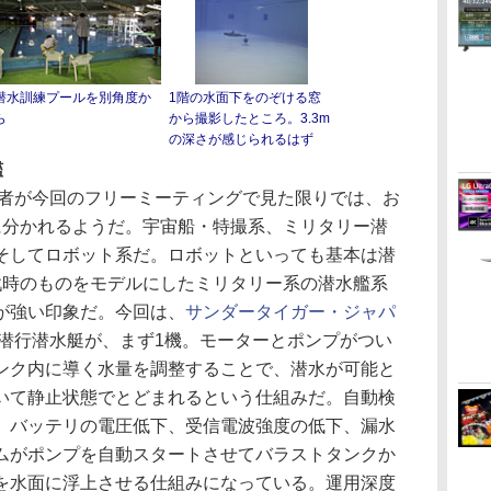
潜水訓練プールを別角度か
1階の水面下をのぞける窓
ら
から撮影したところ。3.3m
の深さが感じられるはず
艦
者が今回のフリーミーティングで見た限りでは、お
に分かれるようだ。宇宙船・特撮系、ミリタリー潜
そしてロボット系だ。ロボットといっても基本は潜
戦時のものをモデルにしたミリタリー系の潜水艦系
が強い印象だ。今回は、
サンダータイガー・ジャパ
止潜行潜水艇が、まず1機。モーターとポンプがつい
ンク内に導く水量を調整することで、潜水が可能と
いて静止状態でとどまれるという仕組みだ。自動検
、バッテリの電圧低下、受信電波強度の低下、漏水
ムがポンプを自動スタートさせてバラストタンクか
を水面に浮上させる仕組みになっている。運用深度