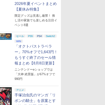
2026年夏イベントまとめ
【夏休み特集】
限定グッズは見逃し厳禁！ 推
し活や家族でも楽しめる注目イ
ベント8選
セール
PS5
PS4
Switch2
WIN
「オクトパストラベラ
ー」70%オフで1,643円！
もうすぐ終了のセール情
報まとめ【8月8日更新】
ニンテンドーeショップでは
「大神 絶景版」が67%オフで
990円
アニメ
手塚治虫氏のマンガ「リ
ボンの騎士」を原案とす