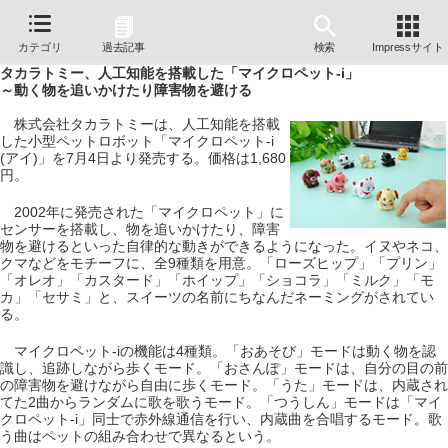
カテゴリ
過去記事
検索
Impressサイト
タカラトミー、人工知能を搭載した「マイクロペット-i」
～動く物を追いかけたり障害物を避ける
株式会社タカラトミーは、人工知能を搭載
した小型ペットロボット「マイクロペット-i
(アイ)」を7月4日より発売する。価格は1,680
円。
2002年に発売された「マイクロペット」に
センサーを搭載し、物を追いかけたり、障害
物を避けるといった自律的な動きができるようになった。イヌやネコ、
クマなどをモチーフに、全9種類を用意。「ローズヒップ」「プリン」
「オレオ」「カスタード」「ホイップ」「ショコラ」「ミルク」「モ
カ」「セサミ」と、スイーツの名前にちなんだネーミングがされてい
る。
マイクロペット-iの機能は4種類。「おあそび」モードは動く物を認
識し、追跡しながら歩くモード。「おさんぽ」モードは、自分の目の前
の障害物を避けながら自由に歩くモード。「うた」モードは、内蔵され
てた2曲からランダムに歌を歌うモード。「つうしん」モードは「マイ
クロペット-i」同士で赤外線通信を行い、内蔵曲を合唱するモード。歌
う曲はペットの組み合わせで異なるという。