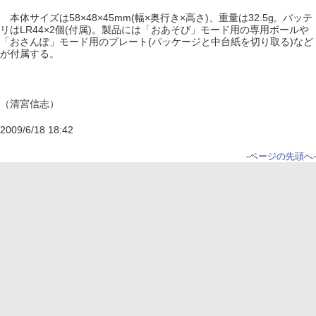
本体サイズは58×48×45mm(幅×奥行き×高さ)、重量は32.5g。バッテ
リはLR44×2個(付属)。製品には「おあそび」モード用の専用ボールや
「おさんぽ」モード用のプレート(パッケージと中台紙を切り取る)など
が付属する。
（清宮信志）
2009/6/18 18:42
-
ページの先頭へ
-