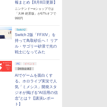
報まとめ【8月8日更新】
ニンテンドーeショップでは
「大神 絶景版」が67%オフで
990円
Switch2
Switch 2版「FFXIV」を
持って鳥取砂丘へ！ リア
ル・サゴリー砂漠で光の
戦士になってみた
PC
イベント
【特別企画】
AIでゲームを面白くす
る。ホロライブ実況で人
気「ミメシス」開発スタ
ジオが掲げる“AI活用の信
念”とは？【講演レポー
ト】