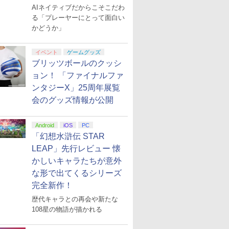
AIネイティブだからこそこだわ
る「プレーヤーにとって面白い
かどうか」
イベント
ゲームグッズ
ブリッツボールのクッシ
ョン！ 「ファイナルファ
ンタジーX」25周年展覧
会のグッズ情報が公開
Android
iOS
PC
「幻想水滸伝 STAR
LEAP」先行レビュー 懐
かしいキャラたちが意外
な形で出てくるシリーズ
完全新作！
歴代キャラとの再会や新たな
108星の物語が描かれる