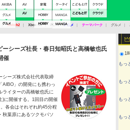
Switch2
Xbox SX
PC
アニメ
テーマパーク
グルメ
 Vita
3DS
アーケード
VR
ピーシーズ社長・春日知昭氏と高橋敏也氏
1
開催
もっ
ーシーズ株式会社代表取締
もっ
AIBO」の開発にも携わっ
ルライターの高橋敏也氏に
もっ
土)に開催する。1回目の開催
0から。各会はそれぞれ約45分程
・秋葉原にあるツクモパソ
もっ