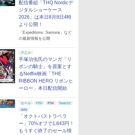
配信番組「THQ Nordicデ
ジタルショーケース
2026」は本日8月8日4時
より公開！
「Expeditions: Samurai」など
の最新情報を公開
アニメ
手塚治虫氏のマンガ「リ
ボンの騎士」を原案とす
るNetflix映画「THE
RIBBON HERO リボンヒ
ーロー」本日配信開始
セール
PS5
PS4
Switch2
WIN
「オクトパストラベラ
ー」70%オフで1,643円！
もうすぐ終了のセール情