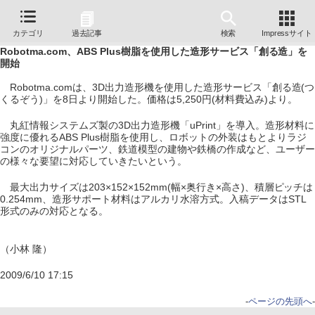
カテゴリ
過去記事
検索
Impressサイト
Robotma.com、ABS Plus樹脂を使用した造形サービス「創る造」を
開始
Robotma.comは、3D出力造形機を使用した造形サービス「創る造(つ
くるぞう)」を8日より開始した。価格は5,250円(材料費込み)より。
丸紅情報システムズ製の3D出力造形機「uPrint」を導入。造形材料に
強度に優れるABS Plus樹脂を使用し、ロボットの外装はもとよりラジ
コンのオリジナルパーツ、鉄道模型の建物や鉄橋の作成など、ユーザー
の様々な要望に対応していきたいという。
最大出力サイズは203×152×152mm(幅×奥行き×高さ)、積層ピッチは
0.254mm、造形サポート材料はアルカリ水溶方式。入稿データはSTL
形式のみの対応となる。
（小林 隆）
2009/6/10 17:15
-
ページの先頭へ
-