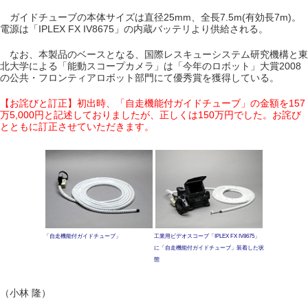
ガイドチューブの本体サイズは直径25mm、全長7.5m(有効長7m)。
電源は「IPLEX FX IV8675」の内蔵バッテリより供給される。
なお、本製品のベースとなる、国際レスキューシステム研究機構と東
北大学による「能動スコープカメラ」は「今年のロボット」大賞2008
の公共・フロンティアロボット部門にて優秀賞を獲得している。
【お詫びと訂正】初出時、「自走機能付ガイドチューブ」の金額を157
万5,000円と記述しておりましたが、正しくは150万円でした。お詫び
とともに訂正させていただきます。
「自走機能付ガイドチューブ」
工業用ビデオスコープ「IPLEX FX IV8675」
に「自走機能付ガイドチューブ」装着した状
態
（小林 隆）