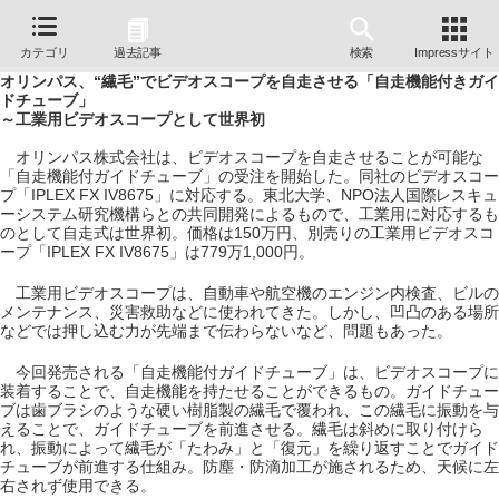
カテゴリ
過去記事
検索
Impressサイト
オリンパス、“繊毛”でビデオスコープを自走させる「自走機能付きガイ
ドチューブ」
～工業用ビデオスコープとして世界初
オリンパス株式会社は、ビデオスコープを自走させることが可能な
「自走機能付ガイドチューブ」の受注を開始した。同社のビデオスコー
プ「IPLEX FX IV8675」に対応する。東北大学、NPO法人国際レスキュ
ーシステム研究機構らとの共同開発によるもので、工業用に対応するも
のとして自走式は世界初。価格は150万円、別売りの工業用ビデオスコ
ープ「IPLEX FX IV8675」は779万1,000円。
工業用ビデオスコープは、自動車や航空機のエンジン内検査、ビルの
メンテナンス、災害救助などに使われてきた。しかし、凹凸のある場所
などでは押し込む力が先端まで伝わらないなど、問題もあった。
今回発売される「自走機能付ガイドチューブ」は、ビデオスコープに
装着することで、自走機能を持たせることができるもの。ガイドチュー
ブは歯ブラシのような硬い樹脂製の繊毛で覆われ、この繊毛に振動を与
えることで、ガイドチューブを前進させる。繊毛は斜めに取り付けら
れ、振動によって繊毛が「たわみ」と「復元」を繰り返すことでガイド
チューブが前進する仕組み。防塵・防滴加工が施されるため、天候に左
右されず使用できる。