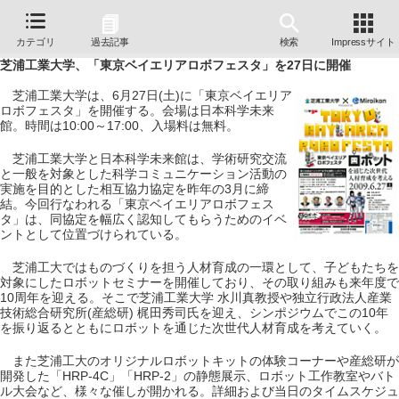
カテゴリ
過去記事
検索
Impressサイト
芝浦工業大学、「東京ベイエリアロボフェスタ」を27日に開催
芝浦工業大学は、6月27日(土)に「東京ベイエリア
ロボフェスタ」を開催する。会場は日本科学未来
館。時間は10:00～17:00、入場料は無料。
芝浦工業大学と日本科学未来館は、学術研究交流
と一般を対象とした科学コミュニケーション活動の
実施を目的とした相互協力協定を昨年の3月に締
結。今回行なわれる「東京ベイエリアロボフェス
タ」は、同協定を幅広く認知してもらうためのイベ
ントとして位置づけられている。
芝浦工大ではものづくりを担う人材育成の一環として、子どもたちを
対象にしたロボットセミナーを開催しており、その取り組みも来年度で
10周年を迎える。そこで芝浦工業大学 水川真教授や独立行政法人産業
技術総合研究所(産総研) 梶田秀司氏を迎え、シンポジウムでこの10年
を振り返るとともにロボットを通じた次世代人材育成を考えていく。
また芝浦工大のオリジナルロボットキットの体験コーナーや産総研が
開発した「HRP-4C」「HRP-2」の静態展示、ロボット工作教室やバト
ル大会など、様々な催しが開かれる。詳細および当日のタイムスケジュ