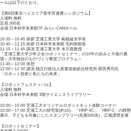
ールは以下のとおり。
【第6回東京ベイエリア産学官連携シンポジウム】
入場料:無料
定員:300名
会場:日本科学未来館7F みらいCANホール
10:35～10:45 挨拶:芝浦工業大学 柘植綾夫学長
10:45～11:15 挨拶:日本科学未来館 毛利衛館長
11:15～11:45 講演:芝浦工業大学 水川真教授
「芝浦工業大学少年少女ロボットセミナー」の10年の歩みと今後の展
望～大学独自のものづくり教室プログラム～
11:45～12:00 休憩
12:00～12:30 講演:独立行政法人産業技術総合研究所 梶田秀司氏
「ロボット技術と私たちの未来」
【ロボットフェスティバル】
入場料:無料
会場:日本科学未来館 3階サイエンスライブラリー
10:00～15:00 芝浦工大オリジナルロボットキット体験コーナー
10:00～17:00 芝浦工大の研究室(約15)、「HRP-4C」「HRP-2」の静態
展示、子どもを対象にしたスタンプラリー(先着500名)、広報課歴史展
【ロボットセミナー】