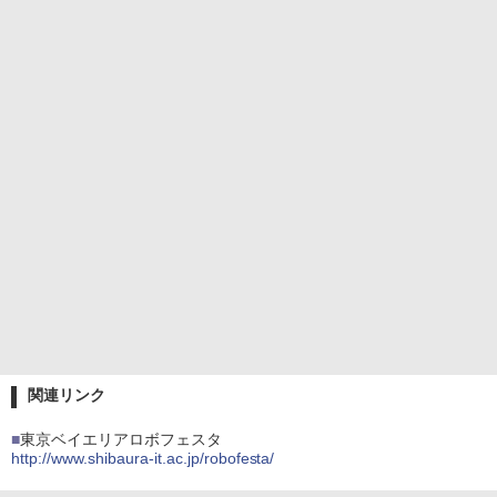
関連リンク
■
東京ベイエリアロボフェスタ
http://www.shibaura-it.ac.jp/robofesta/