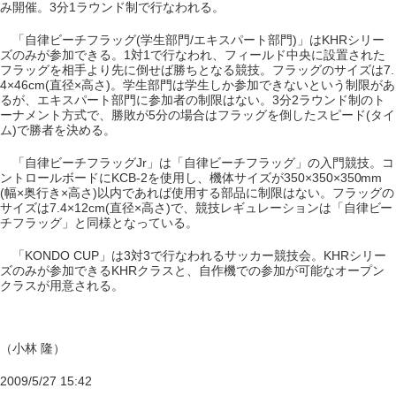
み開催。3分1ラウンド制で行なわれる。
「自律ビーチフラッグ(学生部門/エキスパート部門)」はKHRシリー
ズのみが参加できる。1対1で行なわれ、フィールド中央に設置された
フラッグを相手より先に倒せば勝ちとなる競技。フラッグのサイズは7.
4×46cm(直径×高さ)。学生部門は学生しか参加できないという制限があ
るが、エキスパート部門に参加者の制限はない。3分2ラウンド制のト
ーナメント方式で、勝敗が5分の場合はフラッグを倒したスピード(タイ
ム)で勝者を決める。
「自律ビーチフラッグJr」は「自律ビーチフラッグ」の入門競技。コ
ントロールボードにKCB-2を使用し、機体サイズが350×350×350mm
(幅×奥行き×高さ)以内であれば使用する部品に制限はない。フラッグの
サイズは7.4×12cm(直径×高さ)で、競技レギュレーションは「自律ビー
チフラッグ」と同様となっている。
「KONDO CUP」は3対3で行なわれるサッカー競技会。KHRシリー
ズのみが参加できるKHRクラスと、自作機での参加が可能なオープン
クラスが用意される。
（小林 隆）
2009/5/27 15:42