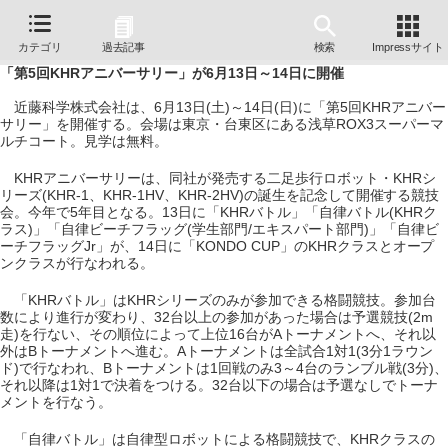
カテゴリ
過去記事
検索
Impressサイト
「第5回KHRアニバーサリー」が6月13日～14日に開催
近藤科学株式会社は、6月13日(土)～14日(日)に「第5回KHRアニバー
サリー」を開催する。会場は東京・台東区にある浅草ROX3スーパーマ
ルチコート。見学は無料。
KHRアニバーサリーは、同社が発売する二足歩行ロボット・KHRシ
リーズ(KHR-1、KHR-1HV、KHR-2HV)の誕生を記念して開催する競技
会。今年で5年目となる。13日に「KHRバトル」「自律バトル(KHRク
ラス)」「自律ビーチフラッグ(学生部門/エキスパート部門)」「自律ビ
ーチフラッグJr」が、14日に「KONDO CUP」のKHRクラスとオープ
ンクラスが行なわれる。
「KHRバトル」はKHRシリーズのみが参加できる格闘競技。参加台
数により進行が変わり、32台以上の参加があった場合は予選競技(2m
走)を行ない、その順位によって上位16台がAトーナメントへ、それ以
外はBトーナメントへ進む。Aトーナメントは全試合1対1(3分1ラウン
ド)で行なわれ、Bトーナメントは1回戦のみ3～4台のランブル戦(3分)、
それ以降は1対1で決着をつける。32台以下の場合は予選なしでトーナ
メントを行なう。
「自律バトル」は自律型ロボットによる格闘競技で、KHRクラスの