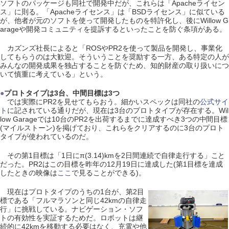
ソフトのパッケージも同社で開発中だが、これらは「Apacheライセン
ス」に則る。「Apacheライセンス」は「BSDライセンス」に似ている
が、他者が元のソフトを使って開発したものを特許化し、後にWillow G
arageや開発コミュニティを提訴するといったことを防ぐ条項がある。
カズンズ社長によると「ROSやPR2を使って製品を開発し、事業化
してもらうのは大歓迎。そういうことを奨励する一方、ある特定の人が
みんなの開発成果を独占することを防ぐため、知的財産の取り扱いにつ
いて慎重に考えている」という。
●
プロトタイプは3台、中間目標は3つ
では実際にPR2を見せてもらおう。細かいスペックは同社の
公式サイ
ト
に記されている通りだが、現在は3台のプロトタイプが存在する。Wil
low Garageでは10台のPR2を出荷するまでに達成すべき3つの中間目標
(マイルストーン)を掲げており、これらをクリアするのに3台のプロト
タイプが使われているのだ。
その第1目標は「1日にπ(3.14)kmを2日間連続で自律走行する」こと
だった。PR2はこの目標を昨年の12月19日に達成した(第1目標を達成
したときの映像は
ここ
で見ることができる)。
現在はプロトタイプのうちの1台が、第2目
標である「フルマラソンと同じ42kmの自律走
行」に挑戦している。ナビゲーション・ソフ
トの有効性を実証するためだ。ロボットは継
続的に42kmを移動する必要はなく、充電や他