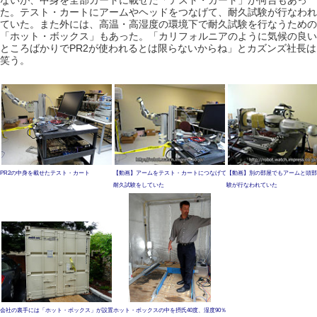
ないが、中身を全部カートに載せた「テスト・カート」が何台もあっ
た。テスト・カートにアームやヘッドをつなげて、耐久試験が行なわれ
ていた。また外には、高温・高湿度の環境下で耐久試験を行なうための
「ホット・ボックス」もあった。「カリフォルニアのように気候の良い
ところばかりでPR2が使われるとは限らないからね」とカズンズ社長は
笑う。
PR2の中身を載せたテスト・カート
【動画】アームをテスト・カートにつなげて
【動画】別の部屋でもアームと頭部
耐久試験をしていた
験が行なわれていた
会社の裏手には「ホット・ボックス」が設置
ホット・ボックスの中を摂氏40度、湿度90％