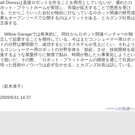
alt Disneyは直接ロボットを作ることを商売としていないが、優れたロ
ボット・プラットホームが実現し、市場が拡大することで恩恵を受け
る。だからこういった会社が独自に行なっているロボット関連の研究成
果もオープンソースで公開するのはメリットがある」とカズンズ社長は
主張する。
Willow Garageでは将来的に、同社からロボット関連ベンチャーが独
立して起業することを期待している。今はまだコンシューマー用ロボッ
トの分野は黎明期で、成功するビジネスモデルが見えにくい。それより
もコンシューマー用ロボットの分野全体を「励起」させ、技術開発を促
進するような基盤作りに無償で励み、時期が熟したら事業化しようとい
う狙いだ。その際、「ロボット・プラットホームの開発を通じて社員が
培った技術やノウハウは必ず生かせる」とカズンズ社長は話している。
（影木准子）
2009/5/11 14:37
-
ページの先頭へ
-