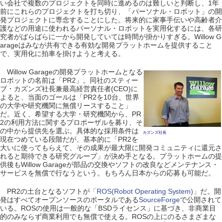
い会社で複数のプロジェクトを同時に進めるのは難しいと判断し、1年
前にこれらのプロジェクトを打ち切り、「パーソナル・ロボット」の開
発プロジェクトに専念することにした。将来的に家事手伝いや高齢者介
護などの用途に使われるパーソナル・ロボットを実用化するには、各研
究者がばらばらに一から開発していては時間が掛かりすぎる。Willow G
arageはみなが共有できる有効な開発プラットホームを提供すること
で、実用化に拍車を掛けようと考える。
Willow Garageの開発プラットホームとなる
ロボットの名前は「PR2」。同社のスティー
ブ・カズンズ社長兼最高経営責任者(CEO)に
よると、当面のゴールは「PR2を10台、世界
の大学や研究機関に無償リースすること」
だ。近く、希望する大学・研究機関から、PR
2の利用方法に関するプロポーザルを募り、そ
の中から提供先を選ぶ。具体的な採用条件は
カズンズ社長
現在つめている段階だが、基本的に「PR2を
大いに使ってもらえて、その成果が最大限に開発コミュニティに還元さ
れると期待できる研究グループ」が決め手となる。プラットホームの提
供後もWillow Garageが部品の交換やソフトの改良などメンテナンス・
サービスを無償で行なうという。もちろん日本からの応募も可能だ。
PR2の土台となるソフトが
「ROS(Robot Operating System)」
だ。開
発はすべてオープンソースのポータルである
SourceForge
で公開されて
いる。ROSの使用は一般的な「BSDライセンス」に基づき、非商業目
的のみならず商業利用でも無償で使える。ROSの上にのるさまざまな