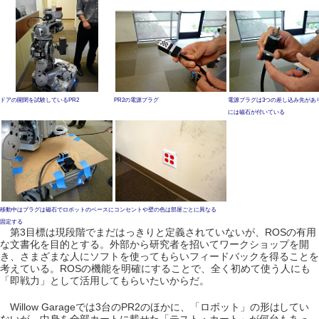
ドアの開閉を試験しているPR2
PR2の電源プラグ
電源プラグは3つの差し込み先があ
には磁石が付いている
移動中はプラグは磁石でロボットのベースに
コンセントや壁の色は部屋ごとに異なる
固定する
第3目標は現段階でまだはっきりと定義されていないが、ROSの有用
な文書化を目的とする。外部から研究者を招いてワークショップを開
き、さまざまな人にソフトを使ってもらいフィードバックを得ることを
考えている。ROSの機能を明確にすることで、全く初めて使う人にも
「即戦力」として活用してもらいたいからだ。
Willow Garageでは3台のPR2のほかに、「ロボット」の形はしてい