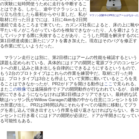
の実験に短時間使うために走行を中断するこ
とはできる。しかし、途中でクラッシュした
り立ち往生したら最初からやり直しだ。私が
マラソン試験中のPR2にはアームがなかった
取材に行った日までには、1日に4kmを2日間
連続で走るところまで来ていた。カズンズ社長によると、床の上に靴や
平たいモノがころがっているのを検知できなかったり、人を避けようと
してバックする際に失敗することがあり、こうした問題を解決するのに
第1目標達成後に新たにソフトを書き加えた。現在はそのバグを修正す
る作業に忙しいようだった。
マラソン走行とは別に、第2目標にはアームの性能を確認するという
課題も定められている。具体的にはドアの開閉と電源プラグのコンセン
トへの差し込みと抜き出しを自律的にできるようにするというもので、
もう2台のプロトタイプはこれらの作業を練習中だ。取材に行った時
は、プロトタイプは3台とも停止していて実際に動いているところを見
ることはできなかったが、PR2がドアを開ける動作は
ここ
で見られる。
また
この映像
では遠隔操作でドアの開閉動作が行なわれているが、自律
的にできるようにならなければ第2目標はクリアできない。最終的な試
験はハッサン氏がWillow Garageの建物の中から任意にコンセントを10
カ所選び出し、PR2は2時間以内にそれらすべての場所に移動してプラ
グを差し込んで抜き出すという作業を繰り返さなければならない。各コ
ンセントに行き着くにはドアの開閉が必須だ。ドアが半開きになってい
る可能性もある。