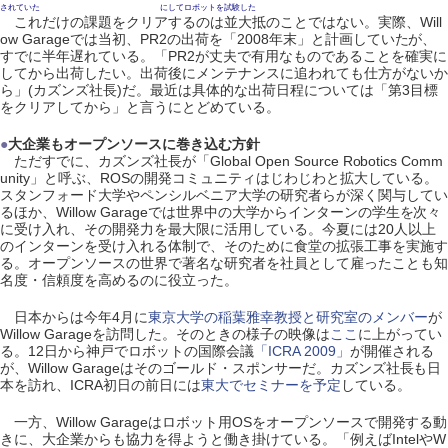
されていた
にしてロボットを試験した
これだけの課題をクリアするのは並大抵のことではない。実際、Will
ow Garageでは当初、PR2の出荷を「2008年末」と計画していたが、
すでに半年遅れている。「PR2が丈夫で有用なものであることを確実に
してから出荷したい。出荷後にメンテナンスに追われても仕方がないか
ら」(カズンズ社長)だ。最近は具体的な出荷日程については「第3目標
をクリアしてから」と言うにとどめている。
●
大企業もオープンソースに巻き込む方針
ただすでに、カズンズ社長が「Global Open Source Robotics Comm
unity」と呼ぶ、ROSの開発コミュニティはじわじわと拡大している。
スタンフォード大学やペンシルベニア大学の研究者らが深く関与してい
るほか、Willow Garageでは世界中の大学からインターンの学生を次々
に受け入れ、その開発力を最大限に活用している。今夏には20人以上
のインターンを受け入れる体制で、そのために食堂の拡張工事を実施す
る。オープンソースの世界で著名な研究者を社員として雇ったことも知
名度・信頼度を高めるのに役立った。
日本からは今年4月に
東京大学の稲葉雅幸教授と研究室のメンバー
が
Willow Garageを訪問した。そのときの様子の映像は
ここ
に上がってい
る。12日から神戸でロボットの国際会議
「ICRA 2009」
が開催される
が、Willow Garageはそのゴールド・スポンサーだ。カズンズ社長も日
本を訪れ、ICRA初日の前日には
東大でセミナーを予定
している。
一方、Willow Garageはロボット用OSをオープンソースで開発する動
きに、大企業からも協力を得ようと働き掛けている。「例えばIntelやW