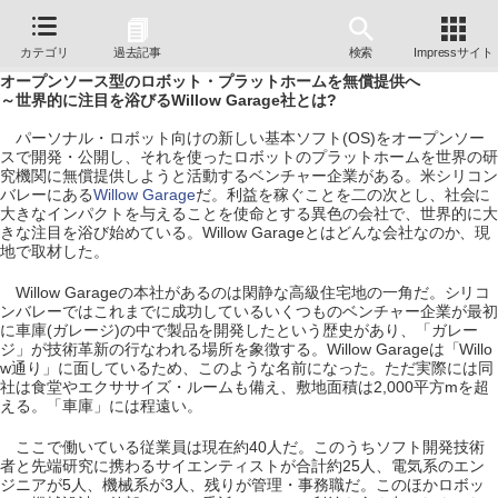
カテゴリ
過去記事
検索
Impressサイト
オープンソース型のロボット・プラットホームを無償提供へ
～世界的に注目を浴びるWillow Garage社とは?
パーソナル・ロボット向けの新しい基本ソフト(OS)をオープンソー
スで開発・公開し、それを使ったロボットのプラットホームを世界の研
究機関に無償提供しようと活動するベンチャー企業がある。米シリコン
バレーにある
Willow Garage
だ。利益を稼ぐことを二の次とし、社会に
大きなインパクトを与えることを使命とする異色の会社で、世界的に大
きな注目を浴び始めている。Willow Garageとはどんな会社なのか、現
地で取材した。
Willow Garageの本社があるのは閑静な高級住宅地の一角だ。シリコ
ンバレーではこれまでに成功しているいくつものベンチャー企業が最初
に車庫(ガレージ)の中で製品を開発したという歴史があり、「ガレー
ジ」が技術革新の行なわれる場所を象徴する。Willow Garageは「Willo
w通り」に面しているため、このような名前になった。ただ実際には同
社は食堂やエクササイズ・ルームも備え、敷地面積は2,000平方mを超
える。「車庫」には程遠い。
ここで働いている従業員は現在約40人だ。このうちソフト開発技術
者と先端研究に携わるサイエンティストが合計約25人、電気系のエン
ジニアが5人、機械系が3人、残りが管理・事務職だ。このほかロボッ