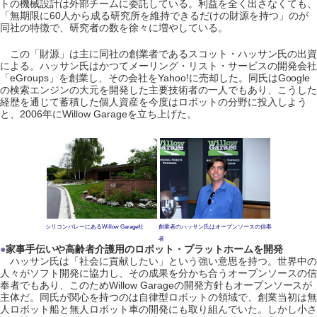
トの機械設計は外部チームに委託している。利益を全く出さなくても、
「無期限に60人から成る研究所を維持できるだけの財源を持つ」のが
同社の特徴で、研究者の数を徐々に増やしている。
この「財源」は主に同社の創業者であるスコット・ハッサン氏の出資
による。ハッサン氏はかつてメーリング・リスト・サービスの開発会社
「eGroups」を創業し、その会社をYahoo!に売却した。同氏はGoogle
の検索エンジンの大元を開発した主要技術者の一人でもあり、こうした
経歴を通じて蓄積した個人資産を今度はロボットの分野に投入しよう
と、2006年にWillow Garageを立ち上げた。
シリコンバレーにあるWillow Garage社
創業者のハッサン氏はオープンソースの信奉
者
●
家事手伝いや高齢者介護用のロボット・プラットホームを開発
ハッサン氏は「社会に貢献したい」という強い意思を持つ。世界中の
人々がソフト開発に協力し、その成果を分かち合うオープンソースの信
奉者でもあり、このためWillow Garageの開発方針もオープンソースが
主体だ。同氏が関心を持つのは自律型ロボットの領域で、創業当初は無
人ロボット船と無人ロボット車の開発にも取り組んでいた。しかし小さ